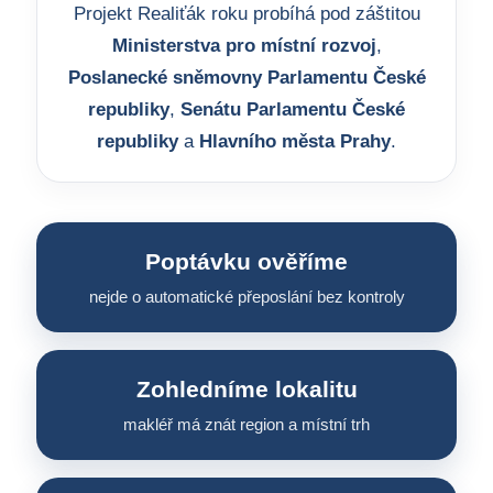
Projekt Realiťák roku probíhá pod záštitou
Ministerstva pro místní rozvoj
,
Poslanecké sněmovny Parlamentu České
republiky
,
Senátu Parlamentu České
republiky
a
Hlavního města Prahy
.
Poptávku ověříme
nejde o automatické přeposlání bez kontroly
Zohledníme lokalitu
makléř má znát region a místní trh