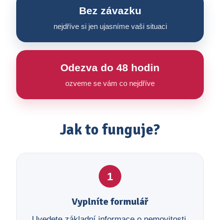
Bez závazku
nejdříve si jen ujasníme vaši situaci
Odezva do 48 hodin
ozveme se vám co nejdříve
Jak to funguje?
1
Vyplníte formulář
Uvedete základní informace o nemovitosti,