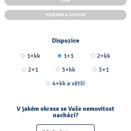
DŮM
POZEMEK A OSTATNÍ
Dispozice
1+kk
1+1
2+kk
2+1
3+kk
3+1
4+kk a větší
V jakém okrese se Vaše nemovitost
nachází?