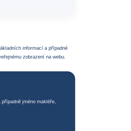
základních informací a případné
veřejnému zobrazení na webu.
 a případně jméno makléře,