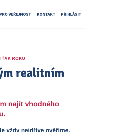
PRO VEŘEJNOST
KONTAKT
PŘIHLÁSIT
IŤÁK ROKU
ým realitním
ám najít vhodného
u.
le vždy nejdříve ověříme,