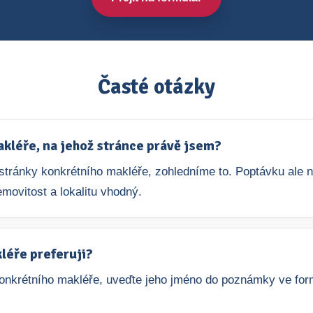
Časté otázky
léře, na jehož stránce právě jsem?
e stránky konkrétního makléře, zohledníme to. Poptávku ale
movitost a lokalitu vhodný.
léře preferuji?
nkrétního makléře, uveďte jeho jméno do poznámky ve form