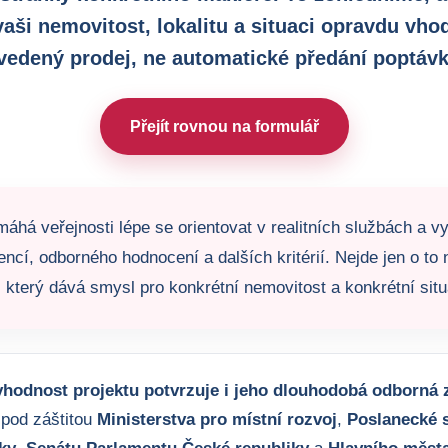
vaši nemovitost, lokalitu a situaci opravdu vho
vedený prodej, ne automatické předání poptávk
Přejít rovnou na formulář
áhá veřejnosti lépe se orientovat v realitních službách a vy
encí, odborného hodnocení a dalších kritérií. Nejde jen o to n
 který dává smysl pro konkrétní nemovitost a konkrétní situ
hodnost projektu potvrzuje i jeho dlouhodobá odborná z
 pod záštitou
Ministerstva pro místní rozvoj
,
Poslanecké 