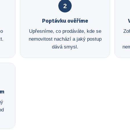
2
Poptávku ověříme
 o
Upřesníme, co prodáváte, kde se
Zoh
t.
nemovitost nachází a jaký postup
dává smysl.
nem
em
ný
od