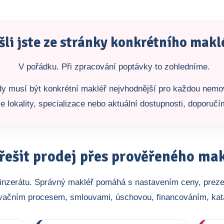
šli jste ze stránky konkrétního makl
V pořádku. Při zpracování poptávky to zohledníme.
ždy musí být konkrétní makléř nejvhodnější pro každou nemo
e lokality, specializace nebo aktuální dostupnosti, doporuč
řešit prodej přes prověřeného ma
o inzerátu. Správný makléř pomáhá s nastavením ceny, preze
vačním procesem, smlouvami, úschovou, financováním, ka