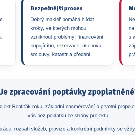
Bezpečnější proces
Mé
m,
Dobrý makléř pomáhá hlídat
Ne
kroky, ve kterých mohou
na
a
vzniknout problémy: financování
sl
kupujícího, rezervace, úschova,
zá
smlouvy, katastr a předání.
pr
Je zpracování poptávky zpoplatněné
ojekt Realiťák roku, základní nasměrování a prvotní propoj
vás bez poplatku ze strany projektu.
ráce, rozsah služeb, provize a konkrétní podmínky se vžd