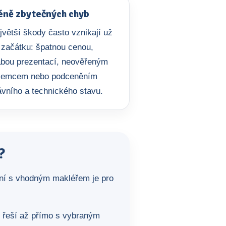
ně zbytečných chyb
jvětší škody často vznikají už
 začátku: špatnou cenou,
abou prezentací, neověřeným
jemcem nebo podceněním
ávního a technického stavu.
?
ení s vhodným makléřem je pro
y řeší až přímo s vybraným