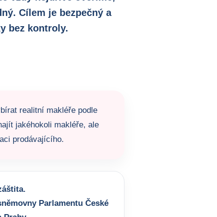
dný. Cílem je bezpečný a
y bez kontroly.
bírat realitní makléře podle
ajít jakéhokoli makléře, ale
aci prodávajícího.
áštita.
sněmovny Parlamentu České