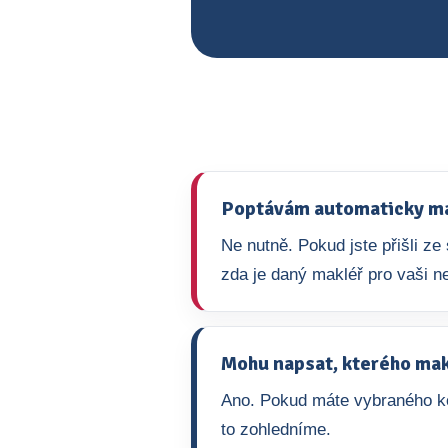
Poptávám automaticky mak
Ne nutně. Pokud jste přišli z
zda je daný makléř pro vaši ne
Mohu napsat, kterého mak
Ano. Pokud máte vybraného ko
to zohledníme.