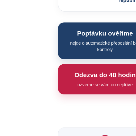
republi
Poptávku ověříme
nejde o automatické přeposlání b
kontroly
Odezva do 48 hodin
ozveme se vám co nejdříve