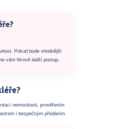
éře?
vitost. Pokud bude vhodnější
íme vám férově další postup.
kléře?
ntací nemovitosti, prověřením
tastrem i bezpečným předáním.