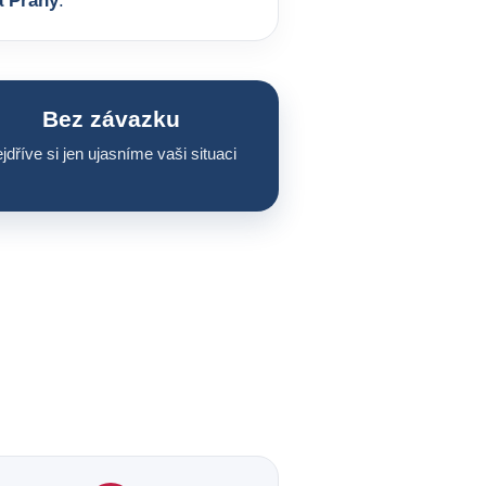
a Prahy
.
Bez závazku
jdříve si jen ujasníme vaši situaci