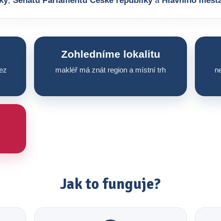
ky
,
Senátu Parlamentu České republiky
a
Hlavního měst
Zohledníme lokalitu
ez
makléř má znát region a místní trh
ne
Jak to funguje?