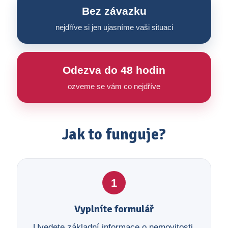
Bez závazku
nejdříve si jen ujasníme vaši situaci
Odezva do 48 hodin
ozveme se vám co nejdříve
Jak to funguje?
1
Vyplníte formulář
Uvedete základní informace o nemovitosti,