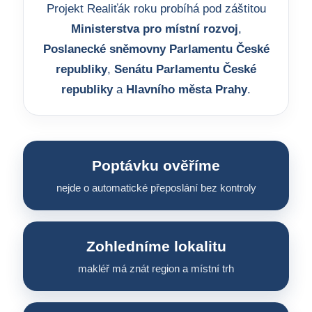
Projekt Realiťák roku probíhá pod záštitou
Ministerstva pro místní rozvoj
,
Poslanecké sněmovny Parlamentu České
republiky
,
Senátu Parlamentu České
republiky
a
Hlavního města Prahy
.
Poptávku ověříme
nejde o automatické přeposlání bez kontroly
Zohledníme lokalitu
makléř má znát region a místní trh