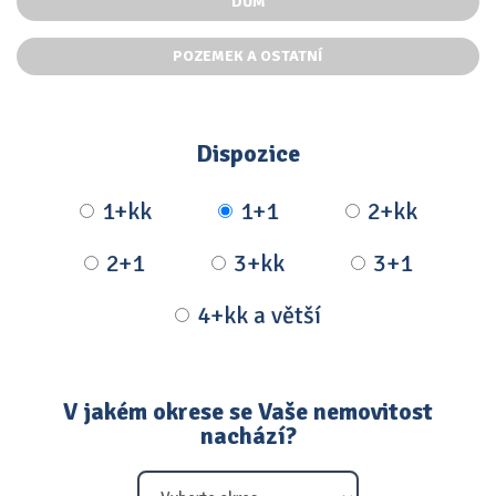
DŮM
POZEMEK A OSTATNÍ
Dispozice
1+kk
1+1
2+kk
2+1
3+kk
3+1
4+kk a větší
V jakém okrese se Vaše nemovitost
nachází?