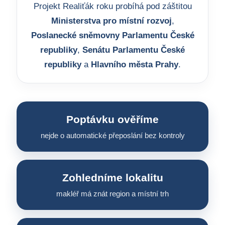
Projekt Realiťák roku probíhá pod záštitou
Ministerstva pro místní rozvoj
,
Poslanecké sněmovny Parlamentu České
republiky
,
Senátu Parlamentu České
republiky
a
Hlavního města Prahy
.
Poptávku ověříme
nejde o automatické přeposlání bez kontroly
Zohledníme lokalitu
makléř má znát region a místní trh