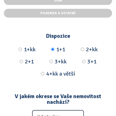
DŮM
POZEMEK A OSTATNÍ
Dispozice
1+kk
1+1
2+kk
2+1
3+kk
3+1
4+kk a větší
V jakém okrese se Vaše nemovitost
nachází?