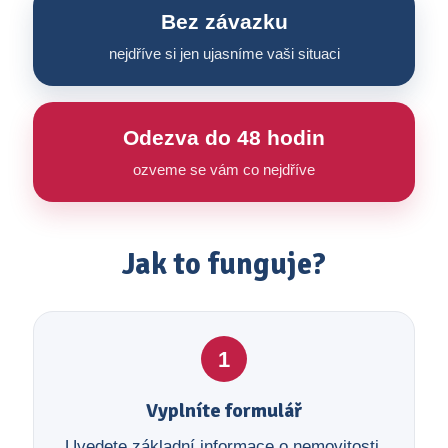
Bez závazku
nejdříve si jen ujasníme vaši situaci
Odezva do 48 hodin
ozveme se vám co nejdříve
Jak to funguje?
1
Vyplníte formulář
Uvedete základní informace o nemovitosti,