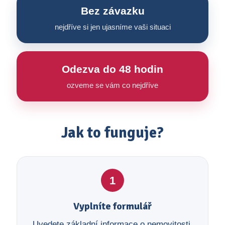
Bez závazku
nejdříve si jen ujasníme vaši situaci
Odezva do 48 hodin
ozveme se vám co nejdříve
Jak to funguje?
1
Vyplníte formulář
Uvedete základní informace o nemovitosti,