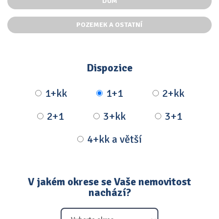
DŮM
POZEMEK A OSTATNÍ
Dispozice
1+kk
1+1
2+kk
2+1
3+kk
3+1
4+kk a větší
V jakém okrese se Vaše nemovitost
nachází?