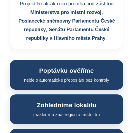
Projekt Realiťák roku probíhá pod záštitou
Ministerstva pro místní rozvoj
,
Poslanecké sněmovny Parlamentu České
republiky
,
Senátu Parlamentu České
republiky
a
Hlavního města Prahy
.
Poptávku ověříme
nejde o automatické přeposlání bez kontroly
Zohledníme lokalitu
makléř má znát region a místní trh