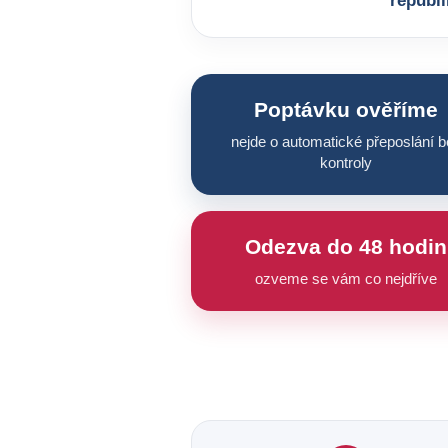
republi
Poptávku ověříme
nejde o automatické přeposlání b
kontroly
Odezva do 48 hodin
ozveme se vám co nejdříve