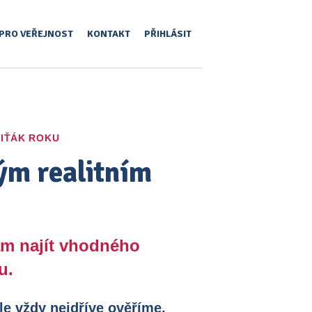
PRO VEŘEJNOST
KONTAKT
PŘIHLÁSIT
IŤÁK ROKU
ým realitním
ám najít vhodného
u.
le vždy nejdříve ověříme,