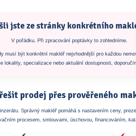
šli jste ze stránky konkrétního makl
V pořádku. Při zpracování poptávky to zohledníme.
ždy musí být konkrétní makléř nejvhodnější pro každou nemo
e lokality, specializace nebo aktuální dostupnosti, doporuč
řešit prodej přes prověřeného ma
o inzerátu. Správný makléř pomáhá s nastavením ceny, preze
vačním procesem, smlouvami, úschovou, financováním, ka