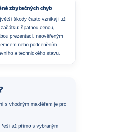
ně zbytečných chyb
jvětší škody často vznikají už
 začátku: špatnou cenou,
abou prezentací, neověřeným
jemcem nebo podceněním
ávního a technického stavu.
?
ení s vhodným makléřem je pro
y řeší až přímo s vybraným