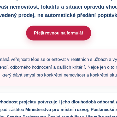
vaši nemovitost, lokalitu a situaci opravdu vho
vedený prodej, ne automatické předání poptávk
Přejít rovnou na formulář
áhá veřejnosti lépe se orientovat v realitních službách a vy
encí, odborného hodnocení a dalších kritérií. Nejde jen o to n
 který dává smysl pro konkrétní nemovitost a konkrétní situ
hodnost projektu potvrzuje i jeho dlouhodobá odborná z
 pod záštitou
Ministerstva pro místní rozvoj
,
Poslanecké 