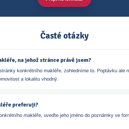
Časté otázky
léře, na jehož stránce právě jsem?
e stránky konkrétního makléře, zohledníme to. Poptávku ale
movitost a lokalitu vhodný.
léře preferuji?
nkrétního makléře, uveďte jeho jméno do poznámky ve form