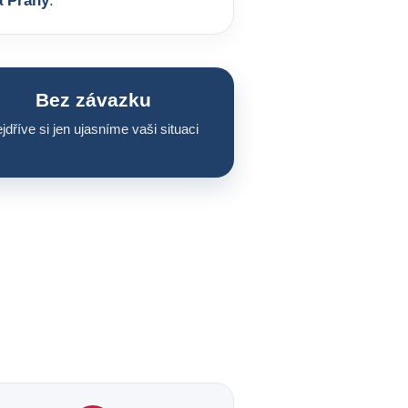
a Prahy
.
Bez závazku
jdříve si jen ujasníme vaši situaci