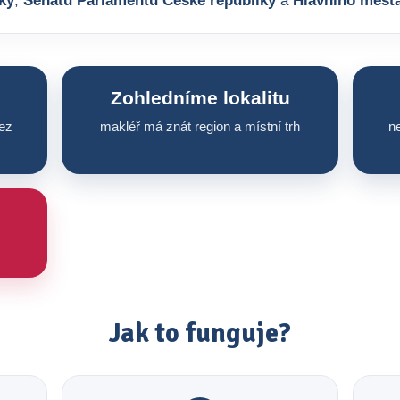
ky
,
Senátu Parlamentu České republiky
a
Hlavního měst
Zohledníme lokalitu
ez
makléř má znát region a místní trh
ne
Jak to funguje?