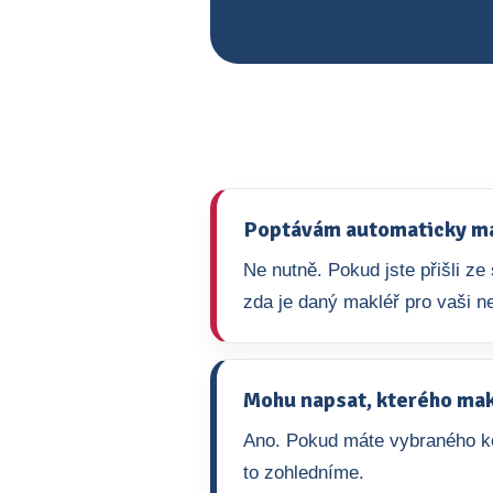
Poptávám automaticky mak
Ne nutně. Pokud jste přišli z
zda je daný makléř pro vaši ne
Mohu napsat, kterého mak
Ano. Pokud máte vybraného ko
to zohledníme.