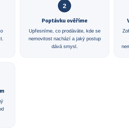
2
Poptávku ověříme
 o
Upřesníme, co prodáváte, kde se
Zoh
t.
nemovitost nachází a jaký postup
dává smysl.
nem
em
ný
od