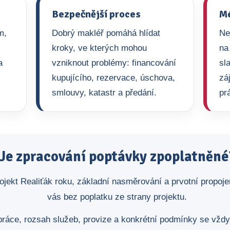
Bezpečnější proces
Mé
m,
Dobrý makléř pomáhá hlídat
Ne
kroky, ve kterých mohou
na
a
vzniknout problémy: financování
sl
kupujícího, rezervace, úschova,
zá
smlouvy, katastr a předání.
pr
Je zpracování poptávky zpoplatněné
ojekt Realiťák roku, základní nasměrování a prvotní propoj
vás bez poplatku ze strany projektu.
ráce, rozsah služeb, provize a konkrétní podmínky se vžd