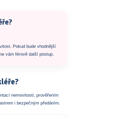
éře?
vitost. Pokud bude vhodnější
íme vám férově další postup.
kléře?
ntací nemovitosti, prověřením
tastrem i bezpečným předáním.