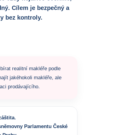
dný. Cílem je bezpečný a
y bez kontroly.
bírat realitní makléře podle
ajít jakéhokoli makléře, ale
aci prodávajícího.
áštita.
sněmovny Parlamentu České