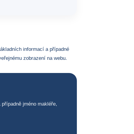
základních informací a případné
veřejnému zobrazení na webu.
 a případně jméno makléře,