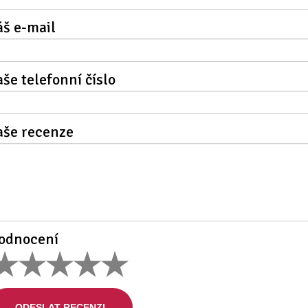
áš e-mail
aše telefonní číslo
aše recenze
odnocení
ODESLAT RECENZI