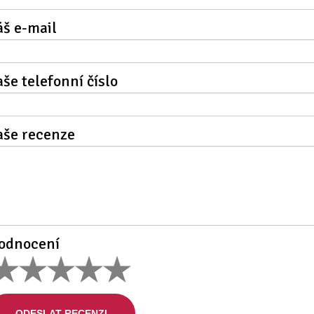
áš e-mail
aše telefonní číslo
aše recenze
odnocení
ODESLAT RECENZI