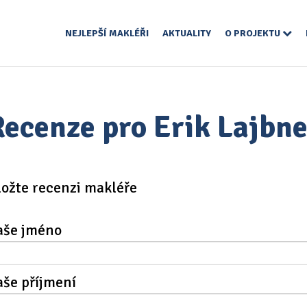
NEJLEPŠÍ MAKLÉŘI
AKTUALITY
O PROJEKTU
Recenze pro Erik Lajbne
ložte recenzi makléře
aše jméno
aše příjmení