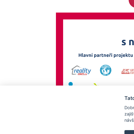
Tat
Dobr
zaji
návš
AllCzech Promotion & Realiťák roku — Partnerský