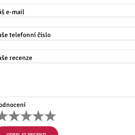
áš e-mail
aše telefonní číslo
aše recenze
odnocení
ODESLAT RECENZI