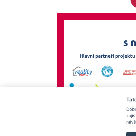
Tat
Dobr
zaji
návš
AllCzech Promotion & Realiťák roku — Partnerský