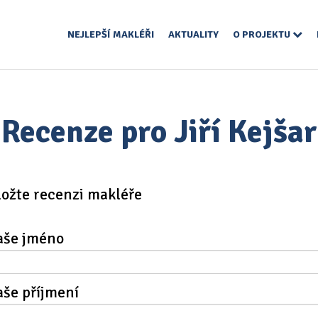
NEJLEPŠÍ MAKLÉŘI
AKTUALITY
O PROJEKTU
Recenze pro Jiří Kejšar
ložte recenzi makléře
aše jméno
aše příjmení