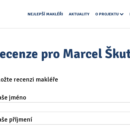
NEJLEPŠÍ MAKLÉŘI
AKTUALITY
O PROJEKTU
ecenze pro Marcel Šku
ložte recenzi makléře
aše jméno
aše příjmení