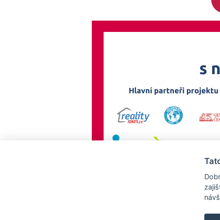
Tat
Dobr
zaji
návš
AllCzech Promotion & Realiťák roku — Partnerský