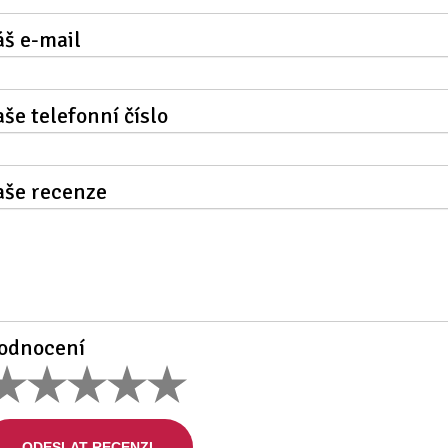
áš e-mail
aše telefonní číslo
aše recenze
odnocení
ODESLAT RECENZI