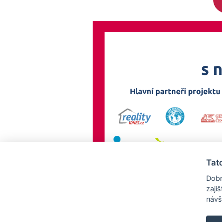
Tat
Dobr
zaji
návš
AllCzech Promotion & Realiťák roku — Partnerský