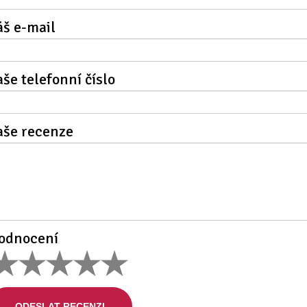
áš e-mail
aše telefonní číslo
aše recenze
odnocení
ODESLAT RECENZI