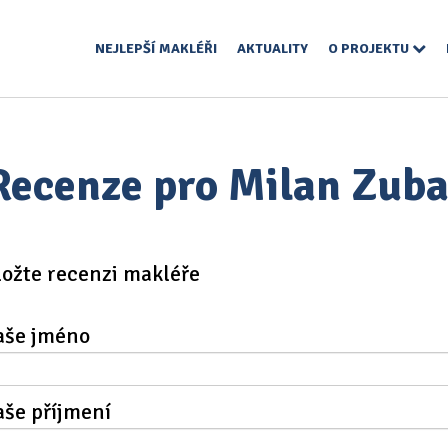
NEJLEPŠÍ MAKLÉŘI
AKTUALITY
O PROJEKTU
Recenze pro Milan Zuba
ložte recenzi makléře
aše jméno
aše příjmení