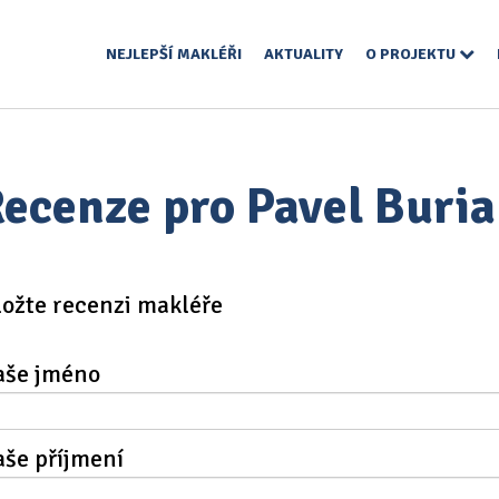
NEJLEPŠÍ MAKLÉŘI
AKTUALITY
O PROJEKTU
ecenze pro Pavel Buri
ložte recenzi makléře
aše jméno
aše příjmení