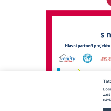
Tat
Dobr
zaji
návš
AllCzech Promotion & Realiťák roku — Partnerský