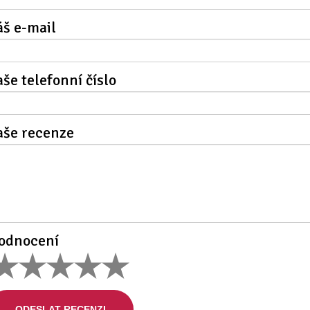
áš e-mail
aše telefonní číslo
aše recenze
odnocení
ODESLAT RECENZI