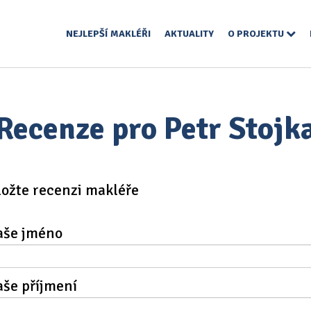
NEJLEPŠÍ MAKLÉŘI
AKTUALITY
O PROJEKTU
Recenze pro Petr Stojk
ložte recenzi makléře
aše jméno
aše příjmení