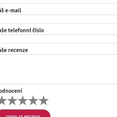
áš e-mail
aše telefonní číslo
aše recenze
odnocení
ODESLAT RECENZI