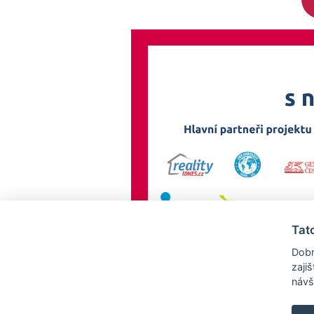
Tat
Dobr
zaji
návš
AllCzech Promotion & Realiťák roku — Partnerský