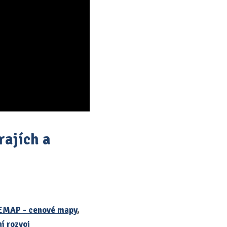
rajích a
EMAP - cenové mapy
,
í rozvoj