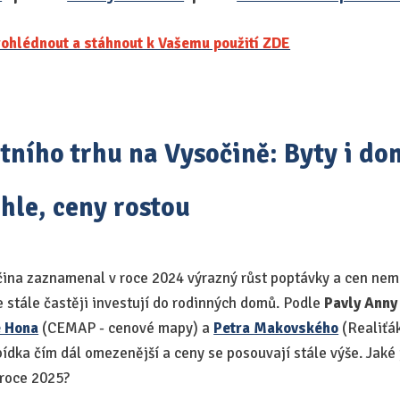
ohlédnout a stáhnout k Vašemu použití ZDE
tního trhu na Vysočině: Byty i do
hle, ceny rostou
sočina zaznamenal v roce 2024 výrazný růst poptávky a cen nem
e stále častěji investují do rodinných domů. Podle
Pavly Anny
e Hona
(CEMAP - cenové mapy) a
Petra Makovského
(Realiťák
ídka čím dál omezenější a ceny se posouvají stále výše. Jaké 
 roce 2025?