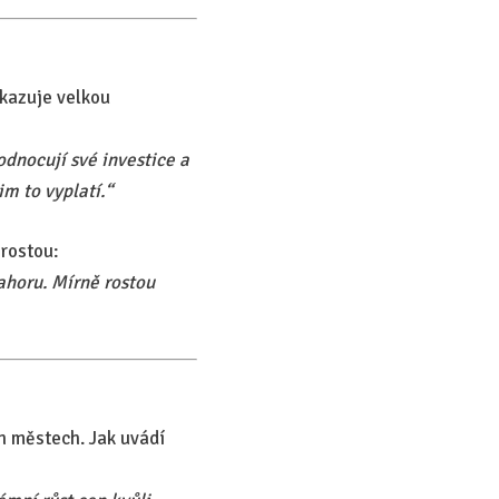
ykazuje velkou
odnocují své investice a
m to vyplatí.“
 rostou:
ahoru. Mírně rostou
h městech. Jak uvádí