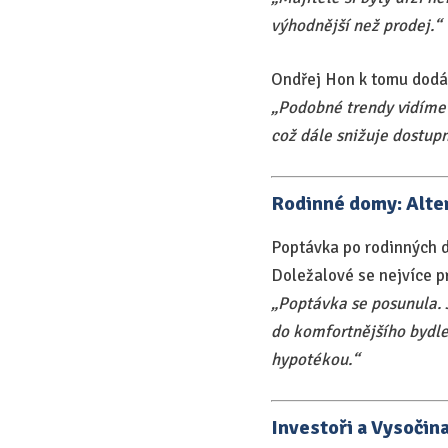
výhodnější než prodej.“
Ondřej Hon k tomu dodá
„Podobné trendy vidíme i
což dále snižuje dostupn
Rodinné domy: Alte
Poptávka po rodinných d
Doležalové se nejvíce p
„Poptávka se posunula. J
do komfortnějšího bydle
hypotékou.“
Investoři a Vysočina