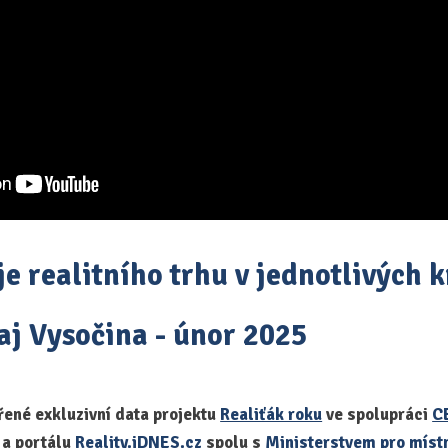
e realitního trhu v jednotlivých k
aj Vysočina - únor 2025
řené exkluzivní data projektu
Realiťák roku
ve spolupráci
C
o
a portálu
Reality.iDNES.cz
spolu s
Ministerstvem pro místn