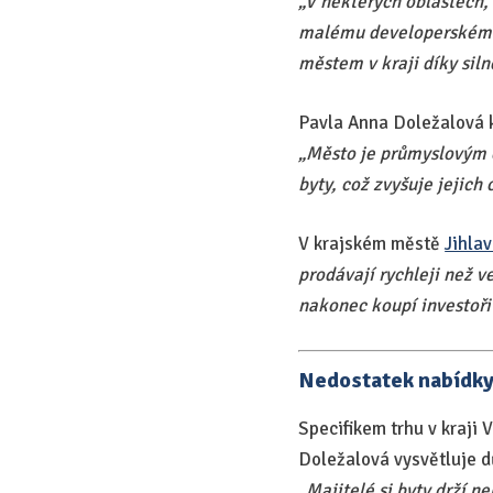
„V některých oblastech,
malému developerskému p
městem v kraji díky sil
Pavla Anna Doležalová k
„Město je průmyslovým c
byty, což zvyšuje jejich
V krajském městě
Jihla
prodávají rychleji než v
nakonec koupí investoři
Nedostatek nabídky 
Specifikem trhu v kraji 
Doležalová vysvětluje d
„Majitelé si byty drží n