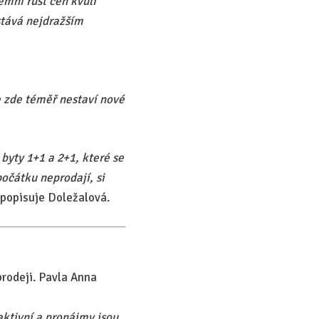
émní růst cen kvůli
stává nejdražším
e zde téměř nestaví nové
byty 1+1 a 2+1, které se
počátku neprodají, si
popisuje Doležalová.
prodeji. Pavla Anna
raktivní a pronájmy jsou