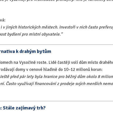
vá:
 v jiných historických městech. Investoři v nich často prefer
ost bydlení pro místní obyvatele.“
rnativa k drahým bytům
omech na Vysočině roste. Lidé častěji volí dům místo drahéh
rodávají domy v cenové hladině do 10–12 milionů korun:
eště před pár lety byla hranice pro běžný dům okolo 8 milionů
ní. Často využívají financování z prodeje svých menších nemov
: Stále zajímavý trh?