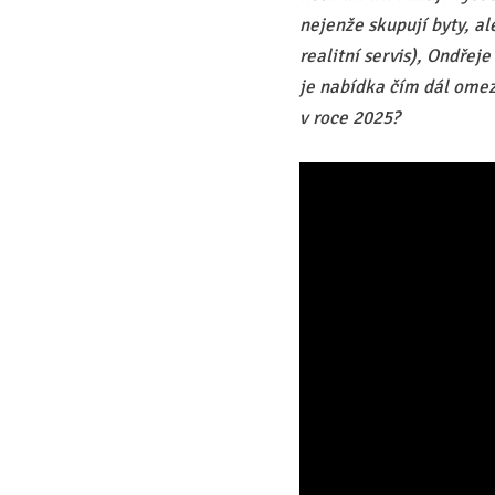
nejenže skupují byty, a
realitní servis), Ondře
je nabídka čím dál omeze
v roce 2025?