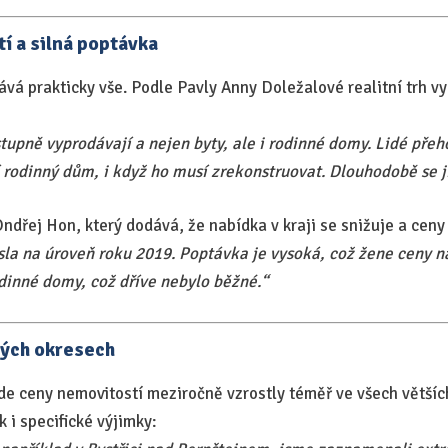
í a silná poptávka
vá prakticky vše. Podle Pavly Anny Doležalové realitní trh v
upně vyprodávají a nejen byty, ale i rodinné domy. Lidé přeh
í rodinný dům, i když ho musí zrekonstruovat. Dlouhodobě se ji
Ondřej Hon, který dodává, že nabídka v kraji se snižuje a ceny
sla na úroveň roku 2019. Poptávka je vysoká, což žene ceny n
odinné domy, což dříve nebylo běžné.“
vých okresech
de ceny nemovitostí meziročně vzrostly téměř ve všech většíc
k i specifické výjimky: