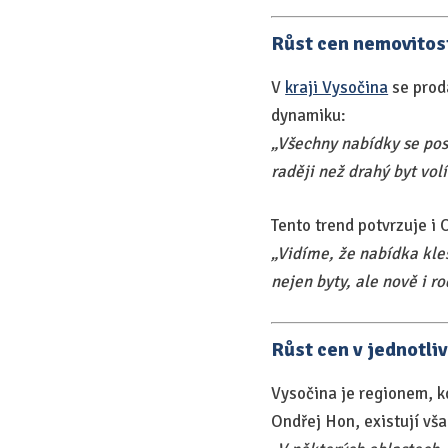
Růst cen nemovitost
V
kraji Vysočina
se prodá
dynamiku:
„Všechny nabídky se post
raději než drahý byt vol
Tento trend potvrzuje i 
„Vidíme, že nabídka kle
nejen byty, ale nově i r
Růst cen v jednotli
Vysočina je regionem, k
Ondřej Hon, existují vša