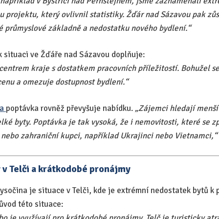
 například v Bystřici nad Pernštejnem, jsme zaznamenali extr
rojektu, který ovlivnil statistiky. Žďár nad Sázavou pak zů
né průmyslové základně a nedostatku nového bydlení.“
 situaci ve Žďáře nad Sázavou doplňuje:
entrem kraje s dostatkem pracovních příležitostí. Bohužel s
 cenu a omezuje dostupnost bydlení.“
va
poptávka rovněž převyšuje nabídku.
„Zájemci hledají menší 
elké byty. Poptávka je tak vysoká, že i nemovitosti, které se z
 nebo zahraniční kupci, například Ukrajinci nebo Vietnamci,“
v Telči a krátkodobé pronájmy
Vysočina je situace v Telči, kde je extrémní nedostatek bytů k 
ůvod této situace:
ebo je využívají pro krátkodobé pronájmy. Telč je turisticky at