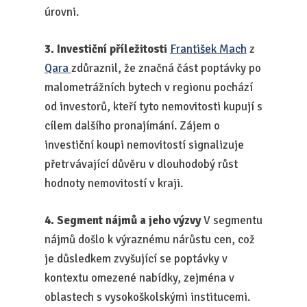
úrovni.
3. Investiční příležitosti
František Mach
z
Qara
zdůraznil, že značná část poptávky po
malometrážních bytech v regionu pochází
od investorů, kteří tyto nemovitosti kupují s
cílem dalšího pronajímání. Zájem o
investiční koupi nemovitostí signalizuje
přetrvávající důvěru v dlouhodobý růst
hodnoty nemovitostí v kraji.
4. Segment nájmů a jeho výzvy
V segmentu
nájmů došlo k výraznému nárůstu cen, což
je důsledkem zvyšující se poptávky v
kontextu omezené nabídky, zejména v
oblastech s vysokoškolskými institucemi.