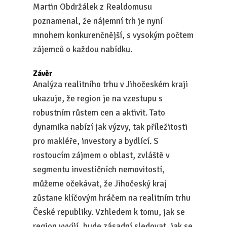
Martin Obdržálek z Realdomusu
poznamenal, že nájemní trh je nyní
mnohem konkurenčnější, s vysokým počtem
zájemců o každou nabídku.
Závěr
Analýza realitního trhu v Jihočeském kraji
ukazuje, že region je na vzestupu s
robustním růstem cen a aktivit. Tato
dynamika nabízí jak výzvy, tak příležitosti
pro makléře, investory a bydlící. S
rostoucím zájmem o oblast, zvláště v
segmentu investičních nemovitostí,
můžeme očekávat, že Jihočeský kraj
zůstane klíčovým hráčem na realitním trhu
České republiky. Vzhledem k tomu, jak se
region vyvíjí, bude zásadní sledovat, jak se