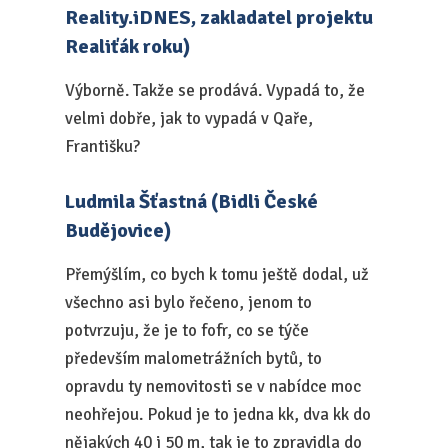
Reality.iDNES, zakladatel projektu
Realiťák roku)
Výborně. Takže se prodává. Vypadá to, že
velmi dobře, jak to vypadá v Qaře,
Františku?
Ludmila Šťastná (Bidli České
Budějovice)
Přemýšlím, co bych k tomu ještě dodal, už
všechno asi bylo řečeno, jenom to
potvrzuju, že je to fofr, co se týče
především malometrážních bytů, to
opravdu ty nemovitosti se v nabídce moc
neohřejou. Pokud je to jedna kk, dva kk do
nějakých 40 i 50 m, tak je to zpravidla do