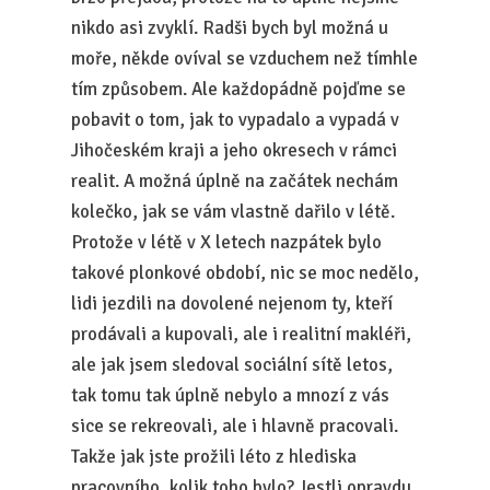
nikdo asi zvyklí. Radši bych byl možná u
moře, někde ovíval se vzduchem než tímhle
tím způsobem. Ale každopádně pojďme se
pobavit o tom, jak to vypadalo a vypadá v
Jihočeském kraji a jeho okresech v rámci
realit. A možná úplně na začátek nechám
kolečko, jak se vám vlastně dařilo v létě.
Protože v létě v X letech nazpátek bylo
takové plonkové období, nic se moc nedělo,
lidi jezdili na dovolené nejenom ty, kteří
prodávali a kupovali, ale i realitní makléři,
ale jak jsem sledoval sociální sítě letos,
tak tomu tak úplně nebylo a mnozí z vás
sice se rekreovali, ale i hlavně pracovali.
Takže jak jste prožili léto z hlediska
pracovního, kolik toho bylo? Jestli opravdu