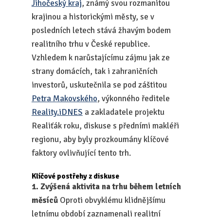
Jihočeský kraj
, známý svou rozmanitou
krajinou a historickými městy, se v
posledních letech stává žhavým bodem
realitního trhu v České republice.
Vzhledem k narůstajícímu zájmu jak ze
strany domácích, tak i zahraničních
investorů, uskutečnila se pod záštitou
Petra Makovského
, výkonného ředitele
Reality.iDNES
a zakladatele projektu
Realiťák roku, diskuse s předními makléři
regionu, aby byly prozkoumány klíčové
faktory ovlivňující tento trh.
Klíčové postřehy z diskuse
1. Zvýšená aktivita na trhu během letních
měsíců
Oproti obvyklému klidnějšímu
letnímu období zaznamenali realitní