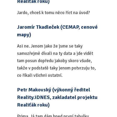
Realiťák roku)
Jardo, chceš k tomu něco říct na úvod?
Jaromír Tkadleček (CEMAP, cenové
mapy)
Asi ne. Jenom jako že jsme se taky
samozřejmě dívali na ty data a jde vidět
tam posun dopředu jakoby skoro všude,
takže v podstatě taky jenom potvrzuju to,
co říkali všichni ostatní.
Petr Makovský (výkonný ředitel
Reality.iDNES, zakladatel projektu
Realiťák roku)
Prima. Já tam dám hned první tabulku,