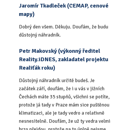
Jaromír Tkadleček (CEMAP, cenové
mapy)
Dobrý den všem. Děkuju. Doufám, že budu
důstojný náhradník.
Petr Makovský (výkonný ředitel
Reality.iDNES, zakladatel projektu
Realiťák roku)
Důstojný náhradník určitě budeš. Je
začátek září, doufám, že i u vás v jižních
Čechách máte 35 stupňů, všichni se potíte,
protože já tady v Praze mám sice puštěnou
klimatizaci, ale je tady vedro a relativně
nesnesitelně. Doufám, že už ty vedra velmi
brzo přejdou, protože na to úplně nejsme