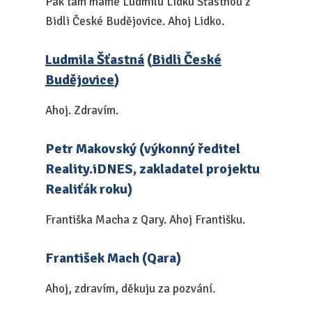
Pak tam máme Ludmilu Lidku Šťastnou z
Bidli České Budějovice. Ahoj Lidko.
Ludmila Šťastná
(
Bidli České
Budějovice
)
Ahoj. Zdravím.
Petr Makovský (výkonný ředitel
Reality.iDNES, zakladatel projektu
Realiťák roku)
Františka Macha z Qary. Ahoj Františku.
František Mach (Qara)
Ahoj, zdravím, děkuju za pozvání.