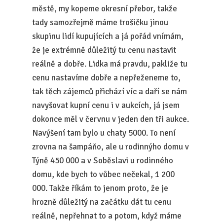
městě, my kopeme okresní přebor, takže
tady samozřejmě máme trošičku jinou
skupinu lidí kupujících a já pořád vnímám,
že je extrémně důležitý tu cenu nastavit
reálně a dobře. Lidka má pravdu, pakliže tu
cenu nastavíme dobře a nepřeženeme to,
tak těch zájemců přichází víc a daří se nám
navyšovat kupní cenu i v aukcích, já jsem
dokonce měl v červnu v jeden den tři aukce.
Navýšení tam bylo u chaty 5000. To není
zrovna na šampáňo, ale u rodinnýho domu v
Týně 450 000 a v Soběslavi u rodinného
domu, kde bych to vůbec nečekal, 1 200
000. Takže říkám to jenom proto, že je
hrozně důležitý na začátku dát tu cenu
reálně, nepřehnat to a potom, když máme