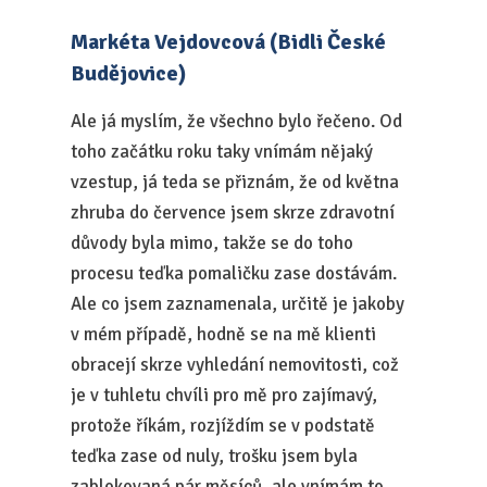
Markéta Vejdovcová (Bidli České
Budějovice)
Ale já myslím, že všechno bylo řečeno. Od
toho začátku roku taky vnímám nějaký
vzestup, já teda se přiznám, že od května
zhruba do července jsem skrze zdravotní
důvody byla mimo, takže se do toho
procesu teďka pomaličku zase dostávám.
Ale co jsem zaznamenala, určitě je jakoby
v mém případě, hodně se na mě klienti
obracejí skrze vyhledání nemovitosti, což
je v tuhletu chvíli pro mě pro zajímavý,
protože říkám, rozjíždím se v podstatě
teďka zase od nuly, trošku jsem byla
zablokovaná pár měsíců, ale vnímám to