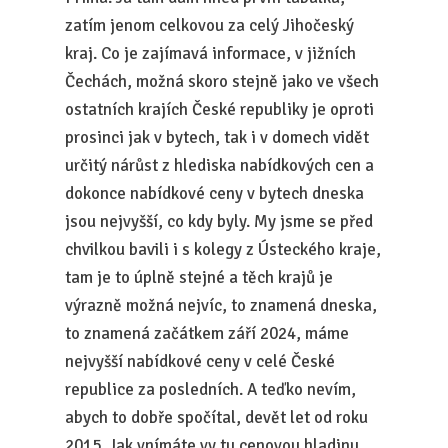
zatím jenom celkovou za celý Jihočeský
kraj. Co je zajímavá informace, v jižních
Čechách, možná skoro stejně jako ve všech
ostatních krajích České republiky je oproti
prosinci jak v bytech, tak i v domech vidět
určitý nárůst z hlediska nabídkových cen a
dokonce nabídkové ceny v bytech dneska
jsou nejvyšší, co kdy byly. My jsme se před
chvilkou bavili i s kolegy z Ústeckého kraje,
tam je to úplně stejné a těch krajů je
výrazně možná nejvíc, to znamená dneska,
to znamená začátkem září 2024, máme
nejvyšší nabídkové ceny v celé České
republice za posledních. A teďko nevím,
abych to dobře spočítal, devět let od roku
2015. Jak vnímáte vy tu cenovou hladinu,