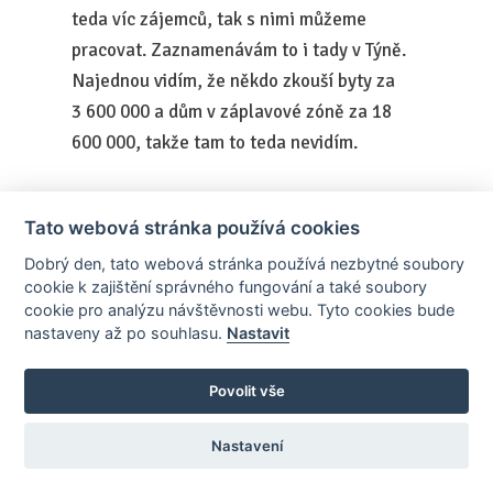
teda víc zájemců, tak s nimi můžeme
pracovat. Zaznamenávám to i tady v Týně.
Najednou vidím, že někdo zkouší byty za
3 600 000 a dům v záplavové zóně za 18
600 000, takže tam to teda nevidím.
Petr Makovský (výkonný ředitel
Tato webová stránka používá cookies
Reality.iDNES, zakladatel projektu
Realiťák roku)
Dobrý den, tato webová stránka používá nezbytné soubory
cookie k zajištění správného fungování a také soubory
cookie pro analýzu návštěvnosti webu. Tyto cookies bude
Jasně, já tam, nebudeme se všichni
nastaveny až po souhlasu.
Nastavit
vyjadřovat ke všemu, protože to bysme nic
nezvládli. Další si nechám na následující
Povolit vše
graf, který tam dávám, což jsou vlastně
průměrné ceny dle jednotlivých okresů,
Nastavení
protože každý z vás působíte v několika