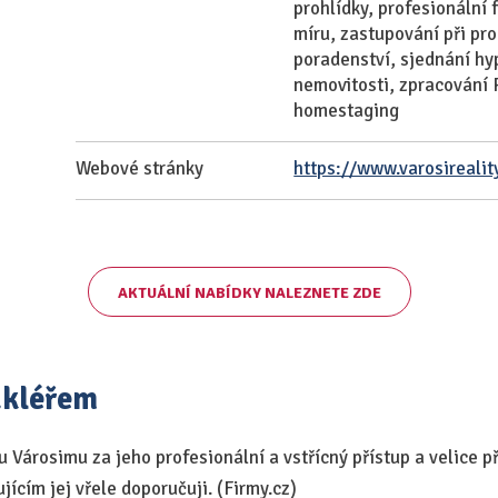
prohlídky, profesionální 
míru, zastupování při pr
poradenství, sjednání hy
nemovitosti, zpracování 
homestaging
Webové stránky
https://www.varosirealit
AKTUÁLNÍ NABÍDKY NALEZNETE ZDE
akléřem
Városimu za jeho profesionální a vstřícný přístup a velice př
ícím jej vřele doporučuji. (Firmy.cz)