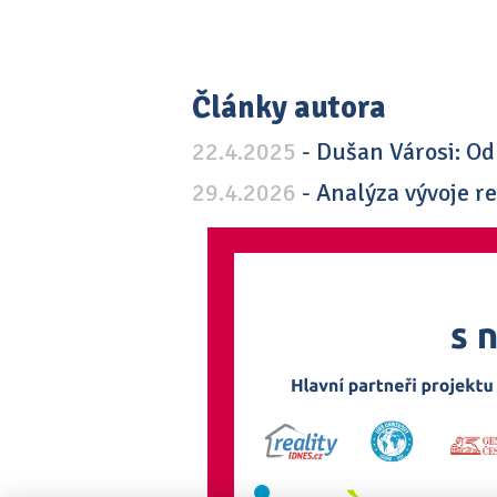
Články autora
22.4.2025
- Dušan Városi: Od 
29.4.2026
- Analýza vývoje re