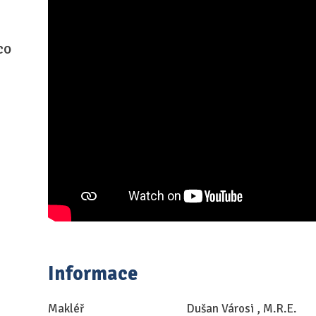
co
Informace
Makléř
Dušan Városi , M.R.E.