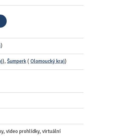
j
)
aj
),
Šumperk
(
Olomoucký kraj
)
, video prohlídky, virtuální