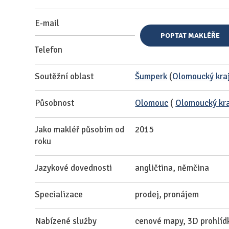
E-mail
POPTAT MAKLÉŘE
Telefon
Soutěžní oblast
Šumperk
(
Olomoucký kra
Působnost
Olomouc
(
Olomoucký kr
Jako makléř působím od
2015
roku
Jazykové dovednosti
angličtina, němčina
Specializace
prodej, pronájem
Nabízené služby
cenové mapy, 3D prohlídky