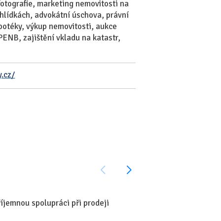
fotografie, marketing nemovitosti na
ohlídkách, advokátní úschova, právní
potéky, výkup nemovitosti, aukce
PENB, zajištění vkladu na katastr,
y.cz/
íjemnou spolupráci při prodeji
Ráda bych podekovala z
nejen jeho profesionali