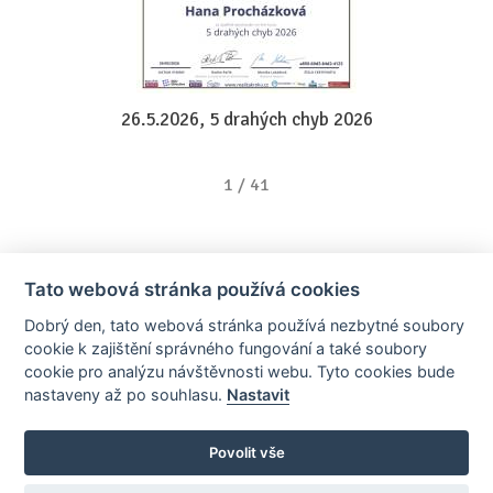
26.5.2026, 5 drahých chyb 2026
1
/
41
Tato webová stránka používá cookies
Dobrý den, tato webová stránka používá nezbytné soubory
cookie k zajištění správného fungování a také soubory
cookie pro analýzu návštěvnosti webu. Tyto cookies bude
nastaveny až po souhlasu.
Nastavit
AllCzech Promotion & Realiťák roku — Partnerský projekt
realitka-roku.cz
—
Stránky vytvořeny v iD-SIGN
Povolit vše
Provozovatelem tohoto serveru je společnost AllCzech Promotion, s.r.o.,
se sídlem Na Folimance 2155/15, 120 00, Praha 2 – Vinohrady, IČO: