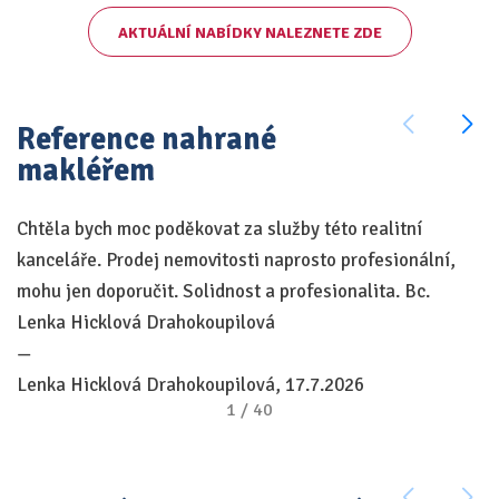
AKTUÁLNÍ NABÍDKY NALEZNETE ZDE
Reference nahrané
makléřem
Chtěla bych moc poděkovat za služby této realitní
Ch
kanceláře. Prodej nemovitosti naprosto profesionální,
pr
mohu jen doporučit. Solidnost a profesionalita. Bc.
n
Lenka Hicklová Drahokoupilová
—
K
Lenka Hicklová Drahokoupilová, 17.7.2026
hl
1
/
40
k
Pr