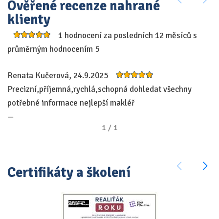
Ověřené recenze nahrané
do
klienty
Má
1 hodnocení za posledních 12 měsíců s
úr
průměrným hodnocením 5
re
—
Renata Kučerová, 24.9.2025
T
Precizní,příjemná,rychlá,schopná dohledat všechny
potřebné informace nejlepší makléř
—
1
/
1
Certifikáty a školení