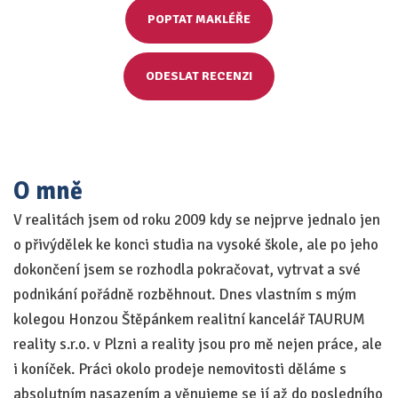
POPTAT MAKLÉŘE
ODESLAT RECENZI
O mně
V realitách jsem od roku 2009 kdy se nejprve jednalo jen
o přivýdělek ke konci studia na vysoké škole, ale po jeho
dokončení jsem se rozhodla pokračovat, vytrvat a své
podnikání pořádně rozběhnout. Dnes vlastním s mým
kolegou Honzou Štěpánkem realitní kancelář TAURUM
reality s.r.o. v Plzni a reality jsou pro mě nejen práce, ale
i koníček. Práci okolo prodeje nemovitosti děláme s
absolutním nasazením a věnujeme se jí až do posledního