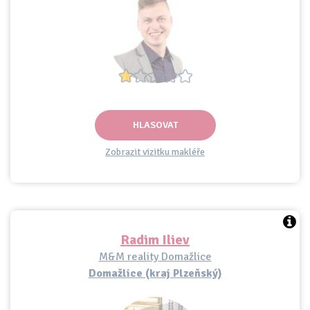
HLASOVAT
Zobrazit vizitku makléře
Radim Iliev
M&M reality Domažlice
Domažlice (kraj Plzeňský)