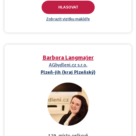
HLASOVAT
Zobrazit vizitku makléře
Barbora Langmajer
AGbydleni.cz s.r.o.
Plzeň-jih (kraj Plzeňský)
129. místo celkově