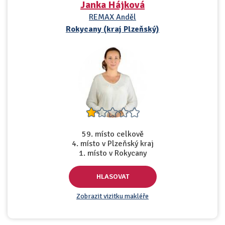
Janka Hájková
REMAX Anděl
Rokycany (kraj Plzeňský)
59. místo celkově
4. místo v Plzeňský kraj
1. místo v Rokycany
HLASOVAT
Zobrazit vizitku makléře