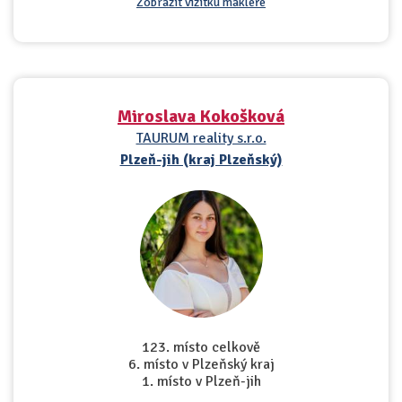
Zobrazit vizitku makléře
Miroslava Kokošková
TAURUM reality s.r.o.
Plzeň-jih (kraj Plzeňský)
123. místo celkově
6. místo v Plzeňský kraj
1. místo v Plzeň-jih