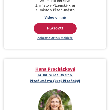
26. místo celkově
1. místo v Plzeňský kraj
1. místo v Plzeň-město
Video o mně
HLASOVAT
Zobrazit vizitku makléře
Hana Procházková
TAURUM reality s.r.o.
Plzeň-město (kraj Plzeňský)