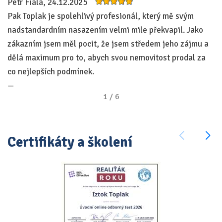
Petr Fiala, 24.12.2025
Mi
Zo
Pak Toplak je spolehlivý profesionál, který mě svým
Ne
nadstandardním nasazením velmi mile překvapil. Jako
po
zákazním jsem měl pocit, že jsem středem jeho zájmu a
—
dělá maximum pro to, abych svou nemovitost prodal za
co nejlepších podmínek.
—
1
/
6
Certifikáty a školení