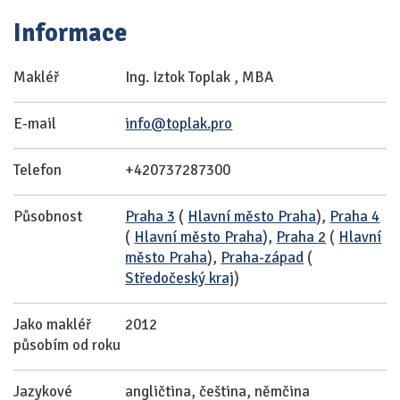
Informace
Makléř
Ing. Iztok Toplak , MBA
E-mail
info@toplak.pro
Telefon
+420737287300
Působnost
Praha 3
(
Hlavní město Praha
),
Praha 4
(
Hlavní město Praha
),
Praha 2
(
Hlavní
město Praha
),
Praha-západ
(
Středočeský kraj
)
Jako makléř
2012
působím od roku
Jazykové
angličtina, čeština, němčina