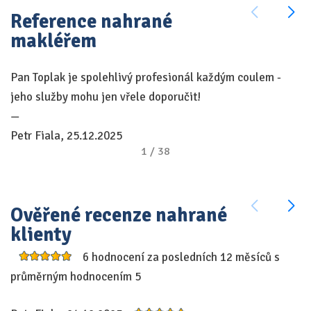
Reference nahrané
makléřem
Pan Toplak je spolehlivý profesionál každým coulem -
V
jeho služby mohu jen vřele doporučit!
r
—
p
Petr Fiala, 25.12.2025
k
1
/
38
ra
po
n
Ověřené recenze nahrané
Oc
klienty
k
mé
6 hodnocení za posledních 12 měsíců s
pr
průměrným hodnocením 5
—
J