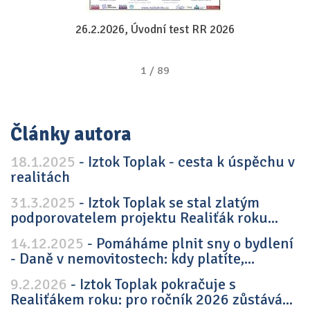
26.2.2026, Úvodní test RR 2026
1
/
89
Články autora
18.1.2025
- Iztok Toplak - cesta k úspěchu v
realitách
31.3.2025
- Iztok Toplak se stal zlatým
podporovatelem projektu Realiťák roku...
14.12.2025
- Pomáháme plnit sny o bydlení
- Daně v nemovitostech: kdy platíte,...
9.2.2026
- Iztok Toplak pokračuje s
Realiťákem roku: pro ročník 2026 zůstává...