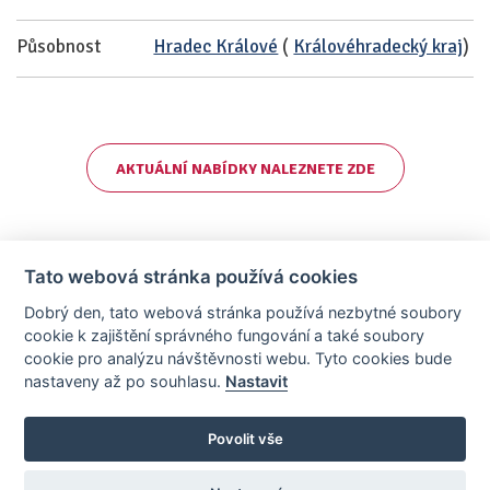
Působnost
Hradec Králové
(
Královéhradecký kraj
)
AKTUÁLNÍ NABÍDKY NALEZNETE ZDE
Tato webová stránka používá cookies
Dobrý den, tato webová stránka používá nezbytné soubory
cookie k zajištění správného fungování a také soubory
cookie pro analýzu návštěvnosti webu. Tyto cookies bude
nastaveny až po souhlasu.
Nastavit
AllCzech Promotion & Realiťák roku — Partnerský projekt
realitka-roku.cz
—
Stránky vytvořeny v iD-SIGN
Povolit vše
Provozovatelem tohoto serveru je společnost AllCzech Promotion, s.r.o.,
se sídlem Na Folimance 2155/15, 120 00, Praha 2 – Vinohrady, IČO:
08208107, zapsaná v obchodním rejstříku vedeném Městským soudem v