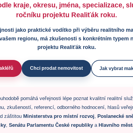
dle kraje, okresu, jména, specializace, 
ročníku projektu Realiťák roku.
jnosti jako praktické vodítko při výběru realitního 
 vašem regionu, má zkušenosti s konkrétním typem n
projektu Realiťák roku.
akléřů
Chci prodat nemovitost
Jak vybrat mak
uhodobě pomáhá veřejnosti lépe poznat kvalitní realitní slu
u, zkušeností, referencí, odborného hodnocení, hlasů veřejno
od záštitou
Ministerstva pro místní rozvoj
,
Poslanecké sn
iky
,
Senátu Parlamentu České republiky
a
Hlavního měst