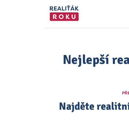
Nejlepší re
PŘ
Najděte realitn