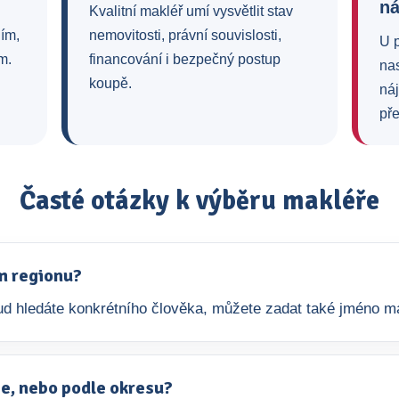
n
Kvalitní makléř umí vysvětlit stav
ním,
nemovitosti, právní souvislosti,
U 
m.
financování i bezpečný postup
na
koupě.
ná
pře
Časté otázky k výběru makléře
m regionu?
okud hledáte konkrétního člověka, můžete zadat také jméno m
aje, nebo podle okresu?