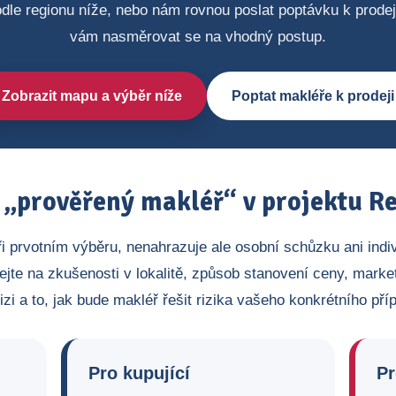
dle regionu níže, nebo nám rovnou poslat poptávku k prode
vám nasměrovat se na vhodný postup.
Zobrazit mapu a výběr níže
Poptat makléře k prodeji
„prověřený makléř“ v projektu Re
ři prvotním výběru, nenahrazuje ale osobní schůzku ani indi
ejte na zkušenosti v lokalitě, způsob stanovení ceny, market
izi a to, jak bude makléř řešit rizika vašeho konkrétního pří
Pro kupující
Pr