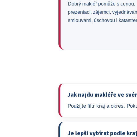
Dobrý makléř pomůže s cenou,
prezentací, zájemci, vyjednává
smlouvami, úschovou i katastre
Jak najdu makléře ve své
Použijte filtr kraj a okres. P
Je lepší vybírat podle kr