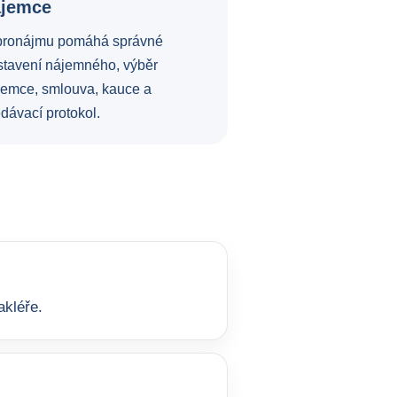
ájemce
pronájmu pomáhá správné
stavení nájemného, výběr
jemce, smlouva, kauce a
dávací protokol.
akléře.