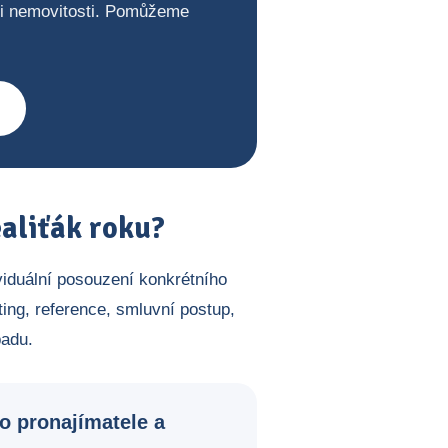
ji nemovitosti. Pomůžeme
aliťák roku?
viduální posouzení konkrétního
ing, reference, smluvní postup,
padu.
o pronajímatele a