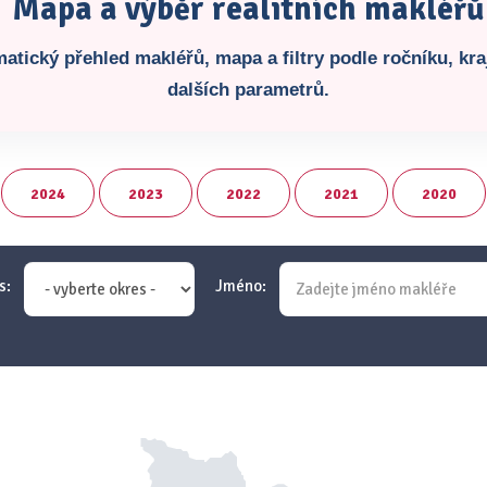
Mapa a výběr realitních makléřů
atický přehled makléřů, mapa a filtry podle ročníku, kraj
dalších parametrů.
2024
2023
2022
2021
2020
s:
Jméno: