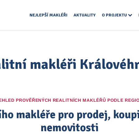
NEJLEPŠÍ MAKLÉŘI
AKTUALITY
O PROJEKTU
alitní makléři Královéh
EHLED PROVĚŘENÝCH REALITNÍCH MAKLÉŘŮ PODLE REGI
ího makléře pro prodej, kou
nemovitosti