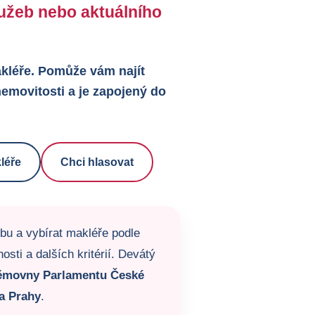
služeb nebo aktuálního
makléře. Pomůže vám najít
emovitosti a je zapojený do
léře
Chci hlasovat
žbu a vybírat makléře podle
sti a dalších kritérií. Devátý
ěmovny Parlamentu České
a Prahy
.