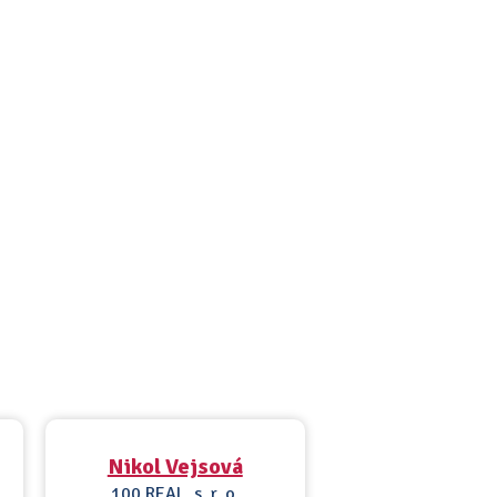
Nikol Vejsová
100 REAL, s. r. o.