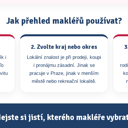
Jak přehled makléřů používat?
2. Zvolte kraj nebo okres
3
k i
Lokální znalost je při prodeji, koupi
To
i pronájmu zásadní. Jinak se
rod
vitu
pracuje v Praze, jinak v menším
ko
městě nebo rekreační lokalitě.
ejste si jistí, kterého makléře vybra