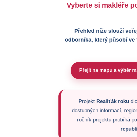
Vyberte si makléře po
Přehled níže slouží veře
odborníka, který působí ve
Přejít na mapu a výběr m
Projekt
Realiťák roku
dlo
dostupných informací, region
ročník projektu probíhá p
republ