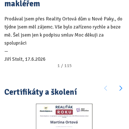
makléřem
Prodával jsem přes Reality Ortová dům u Nové Paky., do
Ch
týdne jsem měl zájemc. Vše bylo zařízeno rychle a beze
na
mě. Šel jsem jen k podpisu smluv Moc děkuji za
va
spolupráci
Tě
—
—
Jiří Stolt, 17.6.2026
V
1
/
115
Certifikáty a školení