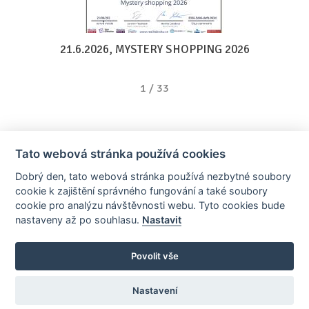
21.6.2026, MYSTERY SHOPPING 2026
1
/
33
Tato webová stránka používá cookies
Dobrý den, tato webová stránka používá nezbytné soubory
cookie k zajištění správného fungování a také soubory
cookie pro analýzu návštěvnosti webu. Tyto cookies bude
nastaveny až po souhlasu.
Nastavit
AllCzech Promotion & Realiťák roku — Partnerský projekt
realitka-roku.cz
—
Stránky vytvořeny v iD-SIGN
Povolit vše
Provozovatelem tohoto serveru je společnost AllCzech Promotion, s.r.o.,
se sídlem Na Folimance 2155/15, 120 00, Praha 2 – Vinohrady, IČO:
08208107, zapsaná v obchodním rejstříku vedeném Městským soudem v
Nastavení
Praze, oddíl C, vložka 314803.