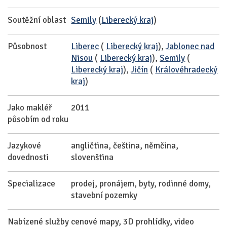
Soutěžní oblast
Semily
(
Liberecký kraj
)
Působnost
Liberec
(
Liberecký kraj
),
Jablonec nad
Nisou
(
Liberecký kraj
),
Semily
(
Liberecký kraj
),
Jičín
(
Královéhradecký
kraj
)
Jako makléř
2011
působím od roku
Jazykové
angličtina, čeština, němčina,
dovednosti
slovenština
Specializace
prodej, pronájem, byty, rodinné domy,
stavební pozemky
Nabízené služby
cenové mapy, 3D prohlídky, video