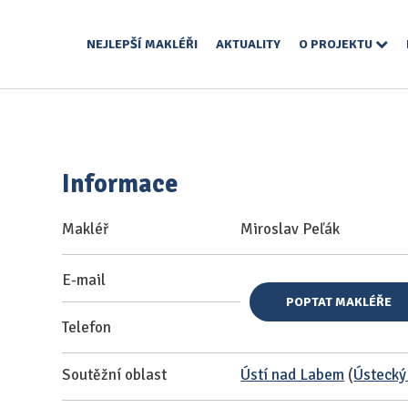
NEJLEPŠÍ MAKLÉŘI
AKTUALITY
O PROJEKTU
Informace
Makléř
Miroslav Peľák
E-mail
POPTAT MAKLÉŘE
Telefon
Soutěžní oblast
Ústí nad Labem
(
Ústecký