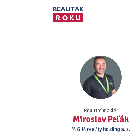
Realitní makléř
Miroslav Peľák
M & M reality holding a. s.