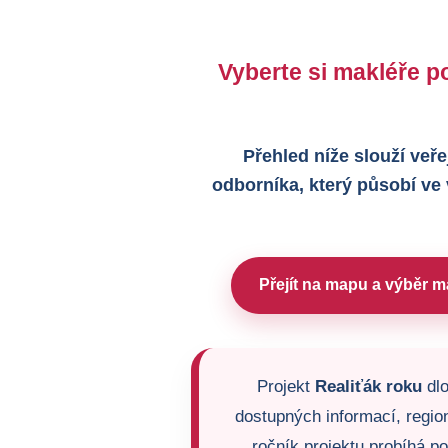
Vyberte si makléře po
Přehled níže slouží veře
odborníka, který působí ve
Přejít na mapu a výběr m
Projekt
Realiťák roku
dlo
dostupných informací, region
ročník projektu probíhá p