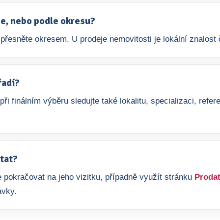
aje, nebo podle okresu?
přesněte okresem. U prodeje nemovitosti je lokální znalost č
řadí?
 při finálním výběru sledujte také lokalitu, specializaci, re
tat?
 pokračovat na jeho vizitku, případně využít stránku
Prodat
ávky.