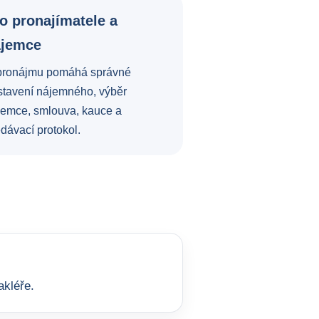
o pronajímatele a
ájemce
pronájmu pomáhá správné
stavení nájemného, výběr
jemce, smlouva, kauce a
dávací protokol.
akléře.