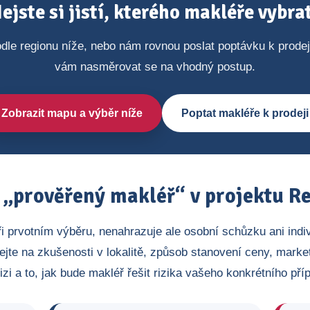
ejste si jistí, kterého makléře vybra
dle regionu níže, nebo nám rovnou poslat poptávku k prode
vám nasměrovat se na vhodný postup.
Zobrazit mapu a výběr níže
Poptat makléře k prodeji
„prověřený makléř“ v projektu Re
ři prvotním výběru, nenahrazuje ale osobní schůzku ani indi
ejte na zkušenosti v lokalitě, způsob stanovení ceny, market
izi a to, jak bude makléř řešit rizika vašeho konkrétního pří