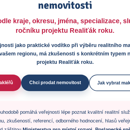
nemovitosti
dle kraje, okresu, jména, specializace, 
ročníku projektu Realiťák roku.
jnosti jako praktické vodítko při výběru realitního 
 vašem regionu, má zkušenosti s konkrétním typem n
projektu Realiťák roku.
akléřů
Chci prodat nemovitost
Jak vybrat mak
uhodobě pomáhá veřejnosti lépe poznat kvalitní realitní slu
u, zkušeností, referencí, odborného hodnocení, hlasů veřejno
od záštitou
Ministerstva pro místní rozvoj
,
Poslanecké sn