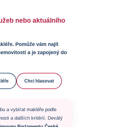
služeb nebo aktuálního
makléře. Pomůže vám najít
emovitosti a je zapojený do
léře
Chci hlasovat
žbu a vybírat makléře podle
sti a dalších kritérií. Devátý
ěmovny Parlamentu České