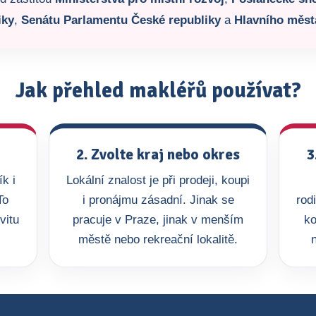
iky
,
Senátu Parlamentu České republiky
a
Hlavního měst
Jak přehled makléřů používat?
2. Zvolte kraj nebo okres
3
k i
Lokální znalost je při prodeji, koupi
To
i pronájmu zásadní. Jinak se
rod
vitu
pracuje v Praze, jinak v menším
ko
městě nebo rekreační lokalitě.