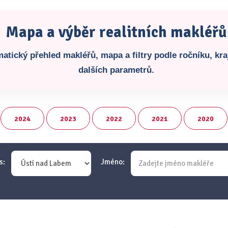
Mapa a výběr realitních makléřů
atický přehled makléřů, mapa a filtry podle ročníku, kraj
dalších parametrů.
2024
2023
2022
2021
2020
s:
Jméno: