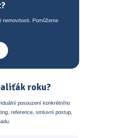
t?
ji nemovitosti. Pomůžeme
aliťák roku?
viduální posouzení konkrétního
ing, reference, smluvní postup,
padu.