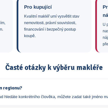
Pro kupující
Pr
n
Kvalitní makléř umí vysvětlit stav
ním,
nemovitosti, právní souvislosti,
U 
m.
financování i bezpečný postup
na
koupě.
ná
pře
Časté otázky k výběru makléře
m regionu?
okud hledáte konkrétního člověka, můžete zadat také jméno m