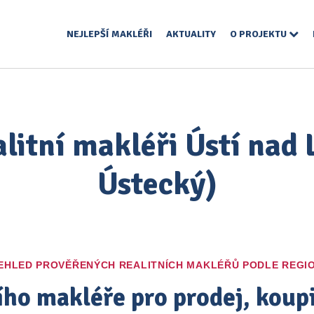
NEJLEPŠÍ MAKLÉŘI
AKTUALITY
O PROJEKTU
alitní makléři Ústí nad
Ústecký)
EHLED PROVĚŘENÝCH REALITNÍCH MAKLÉŘŮ PODLE REGI
ího makléře pro prodej, kou