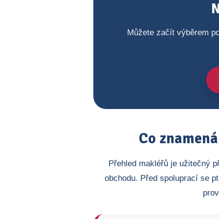
N
Můžete začít výběrem po
Co znamená 
Přehled makléřů je užitečný p
obchodu. Před spoluprací se pt
prov