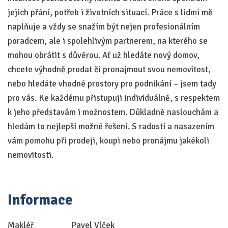
jejich přání, potřeb i životních situací. Práce s lidmi mě
naplňuje a vždy se snažím být nejen profesionálním
poradcem, ale i spolehlivým partnerem, na kterého se
mohou obrátit s důvěrou. Ať už hledáte nový domov,
chcete výhodně prodat či pronajmout svou nemovitost,
nebo hledáte vhodné prostory pro podnikání – jsem tady
pro vás. Ke každému přistupuji individuálně, s respektem
k jeho představám i možnostem. Důkladně naslouchám a
hledám to nejlepší možné řešení. S radostí a nasazením
vám pomohu při prodeji, koupi nebo pronájmu jakékoli
nemovitosti.
Informace
Makléř
Pavel Vlček