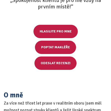
„Spokojenost klientů je pro mě vždy na
prvním místě!“
HLASUJTE PRO MNE
POPTAT MAKLÉŘE
ODESLAT RECENZI
O mně
Za více než třicet let praxe v realitním oboru jsem měl
možnost poznat stovky klientů a řešit široké spektrum