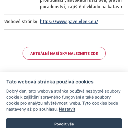
prohlídkách, advokátní úschova, právní
poradenství, zajištění vkladu na katastr
Webové stránky
https://www.pavelvlcek.eu/
AKTUÁLNÍ NABÍDKY NALEZNETE ZDE
Tato webová stránka používá cookies
Dobrý den, tato webová stránka používá nezbytné soubory
cookie k zajištění správného fungování a také soubory
cookie pro analýzu návštěvnosti webu. Tyto cookies bude
nastaveny až po souhlasu.
Nastavit
AllCzech Promotion & Realiťák roku — Partnerský projekt
realitka-roku.cz
—
Stránky vytvořeny v iD-SIGN
Povolit vše
Provozovatelem tohoto serveru je společnost AllCzech Promotion, s.r.o.,