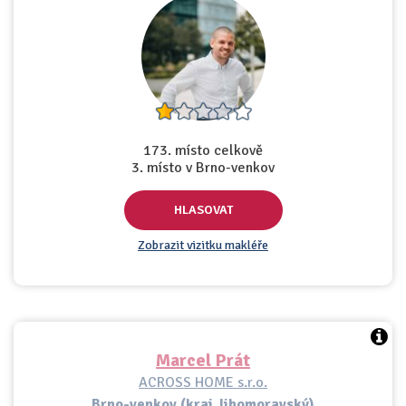
173. místo celkově
3. místo v Brno-venkov
HLASOVAT
Zobrazit vizitku makléře
Marcel Prát
ACROSS HOME s.r.o.
Brno-venkov (kraj Jihomoravský)