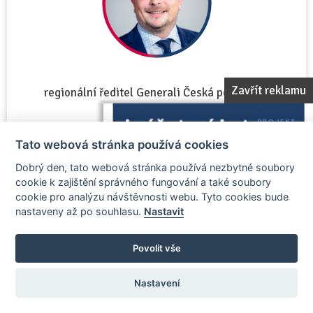
Zavřít reklamu
regionální ředitel Generali Česká pojišťovna
Tato webová stránka používá cookies
Dobrý den, tato webová stránka používá nezbytné soubory
Zobrazit vizitku porotce
cookie k zajištění správného fungování a také soubory
cookie pro analýzu návštěvnosti webu. Tyto cookies bude
nastaveny až po souhlasu.
Nastavit
Ray Prosek
Povolit vše
člen poroty
Nastavení