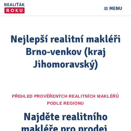
MENU
Nejlepší realitní makléři
Brno-venkov (kraj
Jihomoravský)
PŘEHLED PROVĚŘENÝCH REALITNÍCH MAKLÉŘŮ
PODLE REGIONU
Najděte realitního
makléře pro prodej,