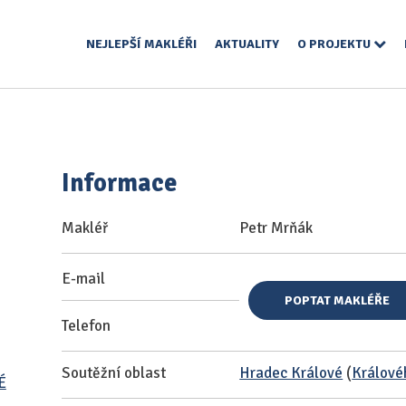
NEJLEPŠÍ MAKLÉŘI
AKTUALITY
O PROJEKTU
Informace
Makléř
Petr Mrňák
E-mail
POPTAT MAKLÉŘE
Telefon
Soutěžní oblast
Hradec Králové
(
Králové
É