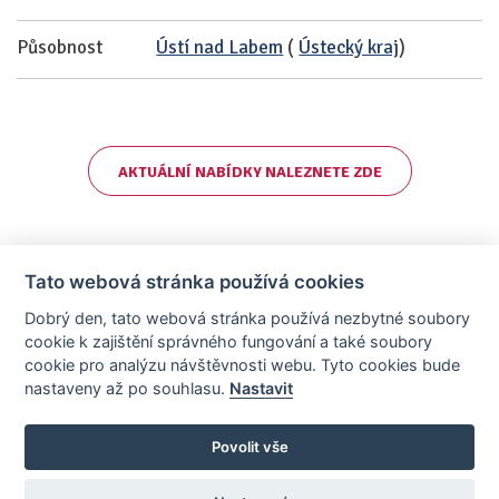
Působnost
Ústí nad Labem
(
Ústecký kraj
)
AKTUÁLNÍ NABÍDKY NALEZNETE ZDE
Tato webová stránka používá cookies
Dobrý den, tato webová stránka používá nezbytné soubory
cookie k zajištění správného fungování a také soubory
cookie pro analýzu návštěvnosti webu. Tyto cookies bude
nastaveny až po souhlasu.
Nastavit
AllCzech Promotion & Realiťák roku — Partnerský projekt
realitka-roku.cz
—
Stránky vytvořeny v iD-SIGN
Povolit vše
Provozovatelem tohoto serveru je společnost AllCzech Promotion, s.r.o.,
se sídlem Na Folimance 2155/15, 120 00, Praha 2 – Vinohrady, IČO:
08208107, zapsaná v obchodním rejstříku vedeném Městským soudem v