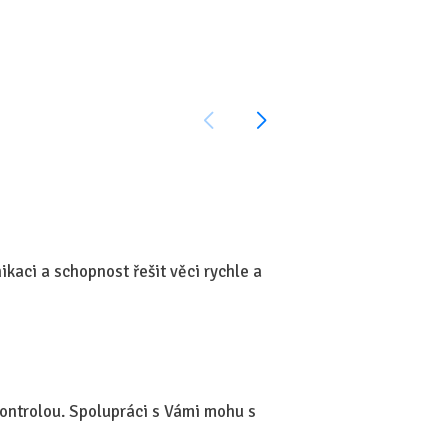
Dobrý den.
Moc oceňuji přátelský p
kaci a schopnost řešit věci rychle a
Doporučuji.
—
Lýdie Ševčíková, 15.12
kontrolou. Spolupráci s Vámi mohu s