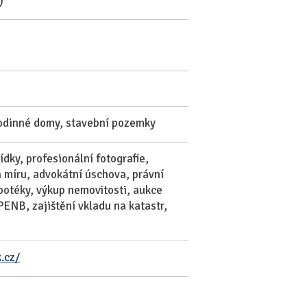
)
rodinné domy, stavební pozemky
dky, profesionální fotografie,
 míru, advokátní úschova, právní
potéky, výkup nemovitosti, aukce
PENB, zajištění vkladu na katastr,
.cz/