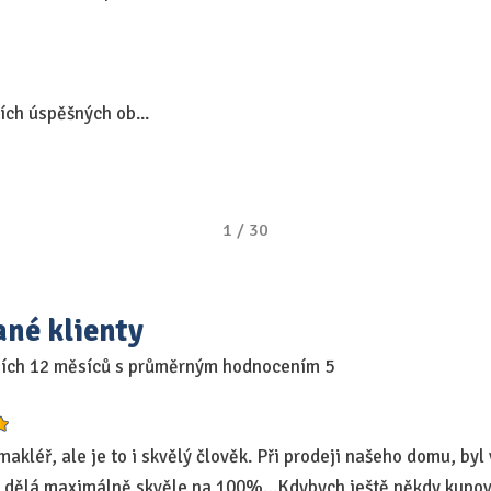
ích úspěšných ob...
1
/
30
ané klienty
ních 12 měsíců s průměrným hodnocením 5
akléř, ale je to i skvělý člověk. Při prodeji našeho domu, byl 
mně dělá maximálně skvěle na 100%…Kdybych ještě někdy kupo