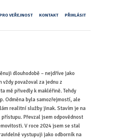
PRO VEŘEJNOST
KONTAKT
PŘIHLÁSIT
věnuji dlouhodobě – nejdříve jako
em vždy považoval za jednu z
nta mě přivedly k makléřině. Tehdy
tup. Odměna byla samozřejmostí, ale
m realitní služby jinak. Stavím je na
m přístupu. Převzal jsem odpovědnost
movitosti. V roce 2024 jsem se stal
avidelně vystupuji jako odborník na