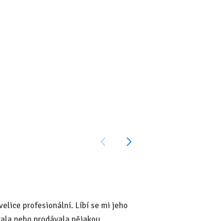
Alena Feixova, 12.5.20
velice profesionální. Líbí se mi jeho
Skvělá spolupráce i pří
vala nebo prodávala nějakou
—