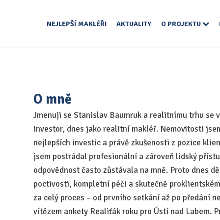
NEJLEPŠÍ MAKLÉŘI
AKTUALITY
O PROJEKTU
O mně
Jmenuji se Stanislav Baumruk a realitnímu trhu se 
investor, dnes jako realitní makléř. Nemovitosti js
nejlepších investic a právě zkušenosti z pozice klie
jsem postrádal profesionální a zároveň lidský přís
odpovědnost často zůstávala na mně. Proto dnes dělá
poctivosti, kompletní péči a skutečně proklientské
za celý proces – od prvního setkání až po předání ne
vítězem ankety Realiťák roku pro Ústí nad Labem. Pr