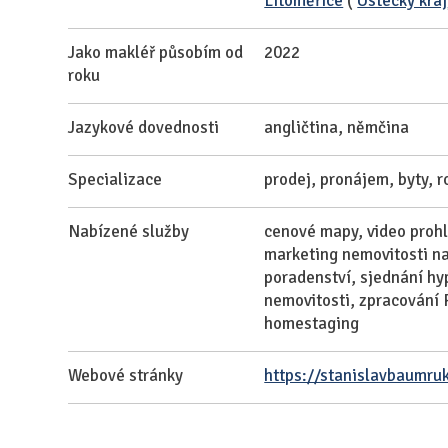
Litoměřice
(
Ústecký kraj
Jako makléř působím od
2022
roku
Jazykové dovednosti
angličtina, němčina
Specializace
prodej, pronájem, byty, 
Nabízené služby
cenové mapy, video prohlí
marketing nemovitosti na
poradenství, sjednání hy
nemovitosti, zpracování 
homestaging
Webové stránky
https://stanislavbaumruk