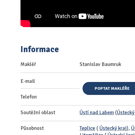
Informace
Makléř
Stanislav Baumruk
E-mail
POPTAT MAKLÉŘE
Telefon
Soutěžní oblast
Ústí nad Labem
(
Ústecký
Působnost
Teplice
(
Ústecký kraj
),
Ú