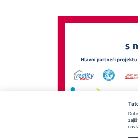
Tat
Dobr
zaji
návš