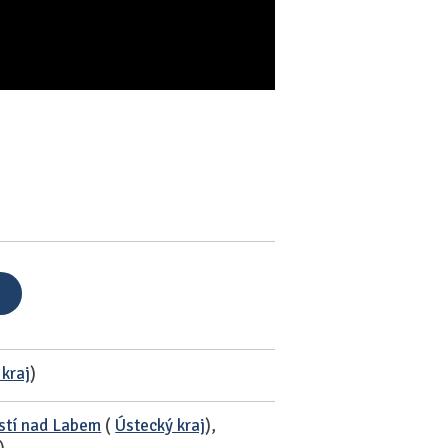
 kraj
)
stí nad Labem
(
Ústecký kraj
),