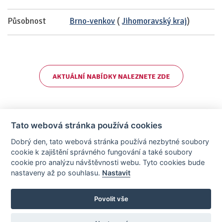
Působnost
Brno-venkov
(
Jihomoravský kraj
)
AKTUÁLNÍ NABÍDKY NALEZNETE ZDE
Tato webová stránka používá cookies
Dobrý den, tato webová stránka používá nezbytné soubory
cookie k zajištění správného fungování a také soubory
cookie pro analýzu návštěvnosti webu. Tyto cookies bude
nastaveny až po souhlasu.
Nastavit
AllCzech Promotion & Realiťák roku — Partnerský projekt
realitka-roku.cz
—
Stránky vytvořeny v iD-SIGN
Povolit vše
Provozovatelem tohoto serveru je společnost AllCzech Promotion, s.r.o.,
se sídlem Na Folimance 2155/15, 120 00, Praha 2 – Vinohrady, IČO:
08208107, zapsaná v obchodním rejstříku vedeném Městským soudem v