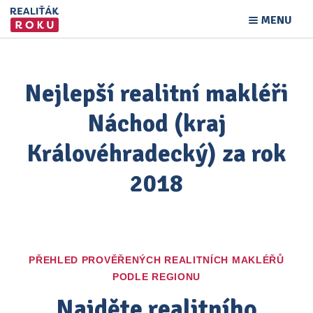
MENU
Nejlepší realitní makléři
Náchod (kraj
Královéhradecký) za rok
2018
PŘEHLED PROVĚŘENÝCH REALITNÍCH MAKLÉŘŮ
PODLE REGIONU
Najděte realitního