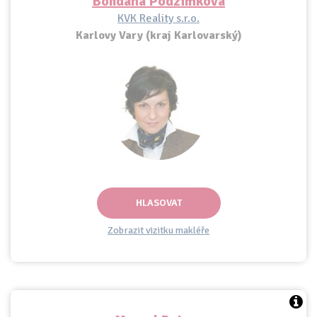
Bohdana Podzimková
KVK Reality s.r.o.
Karlovy Vary (kraj Karlovarský)
HLASOVAT
Zobrazit vizitku makléře