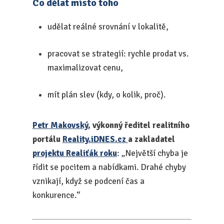
Co dělat místo toho
udělat reálné srovnání v lokalitě,
pracovat se strategií: rychle prodat vs.
maximalizovat cenu,
mít plán slev (kdy, o kolik, proč).
Petr Makovský
, výkonný ředitel realitního
portálu
Reality.iDNES.cz
a zakladatel
projektu Realiťák roku
: „Největší chyba je
řídit se pocitem a nabídkami. Drahé chyby
vznikají, když se podcení čas a
konkurence.“