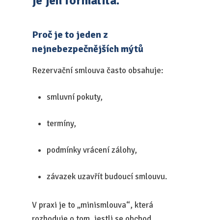
je jen formalita.“
Proč je to jeden z
nejnebezpečnějších mýtů
Rezervační smlouva často obsahuje:
smluvní pokuty,
termíny,
podmínky vrácení zálohy,
závazek uzavřít budoucí smlouvu.
V praxi je to „minismlouva“, která
rozhoduje o tom, jestli se obchod