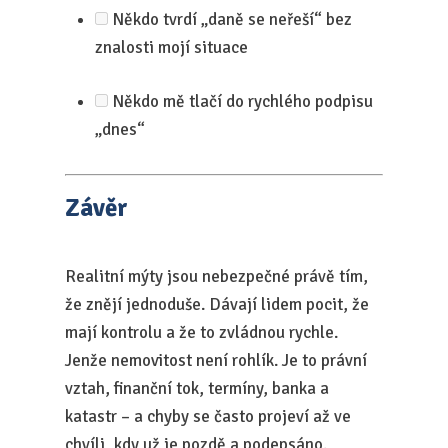
Někdo tvrdí „daně se neřeší“ bez
znalosti mojí situace
Někdo mě tlačí do rychlého podpisu
„dnes“
Závěr
Realitní mýty jsou nebezpečné právě tím,
že znějí jednoduše. Dávají lidem pocit, že
mají kontrolu a že to zvládnou rychle.
Jenže nemovitost není rohlík. Je to právní
vztah, finanční tok, termíny, banka a
katastr – a chyby se často projeví až ve
chvíli, kdy už je pozdě a podepsáno.