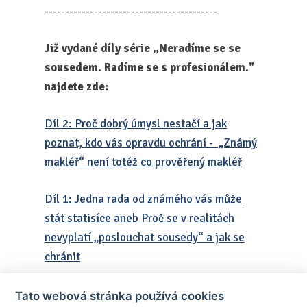
------------------------------------------
Již vydané díly série
„Neradíme se se
sousedem.
Radíme se s profesionálem.
"
najdete zde:
Díl 2: Proč dobrý úmysl nestačí a jak
poznat, kdo vás opravdu ochrání - „Známý
makléř“ není totéž co prověřený makléř
Díl 1: Jedna rada od známého vás může
stát statisíce aneb Proč se v realitách
nevyplatí „poslouchat sousedy“ a jak se
chránit
Tato webová stránka používá cookies