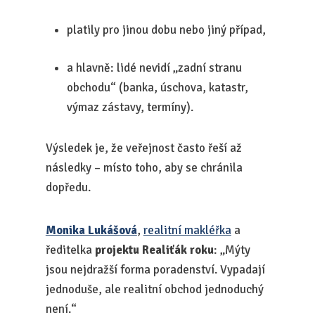
platily pro jinou dobu nebo jiný případ,
a hlavně: lidé nevidí „zadní stranu
obchodu“ (banka, úschova, katastr,
výmaz zástavy, termíny).
Výsledek je, že veřejnost často řeší až
následky – místo toho, aby se chránila
dopředu.
Monika Lukášová
,
realitní makléřka
a
ředitelka
projektu Realiťák roku
: „Mýty
jsou nejdražší forma poradenství. Vypadají
jednoduše, ale realitní obchod jednoduchý
není.“