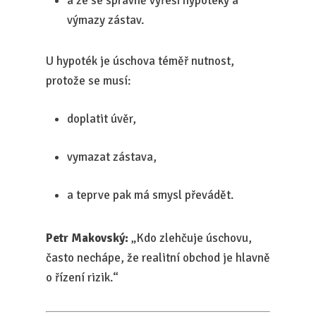
a že se správně vyřeší hypotéky a
výmazy zástav.
U hypoték je úschova téměř nutnost,
protože se musí:
doplatit úvěr,
vymazat zástava,
a teprve pak má smysl převádět.
Petr Makovský:
„Kdo zlehčuje úschovu,
často nechápe, že realitní obchod je hlavně
o řízení rizik.“