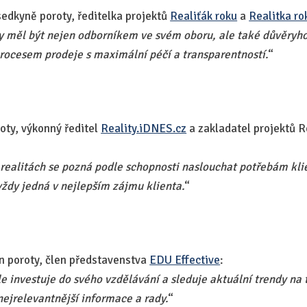
sedkyně poroty, ředitelka projektů
Realiťák roku
a
Realitka ro
by měl být nejen odborníkem ve svém oboru, ale také důvěry
rocesem prodeje s maximální péčí a transparentností.
“​
roty, výkonný ředitel
Reality.iDNES.cz
a zakladatel projektů R
 realitách se pozná podle schopnosti naslouchat potřebám klie
vždy jedná v nejlepším zájmu klienta.
“​
en poroty, člen představenstva
EDU Effective
:
le investuje do svého vzdělávání a sleduje aktuální trendy na
nejrelevantnější informace a rady.
“​