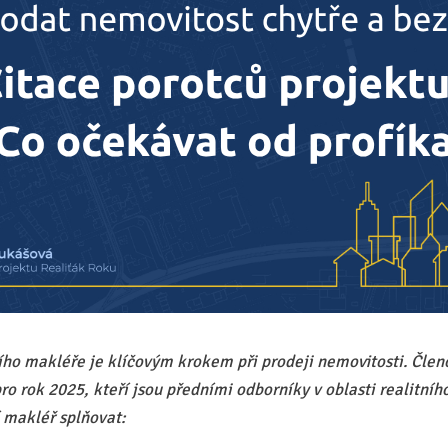
ího makléře je klíčovým krokem při prodeji nemovitosti. Čle
ro rok 2025, kteří jsou předními odborníky v oblasti realitního
í makléř splňovat: