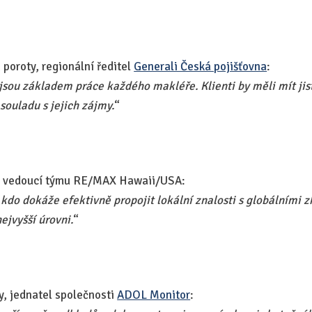
n poroty, regionální ředitel
Generali Česká pojišťovna
:
jsou základem práce každého makléře. Klienti by měli mít jist
souladu s jejich zájmy.
“​
y, vedoucí týmu RE/MAX Hawaii/USA:
 kdo dokáže efektivně propojit lokální znalosti s globálními 
ejvyšší úrovni.
“​
ty, jednatel společnosti
ADOL Monitor
: