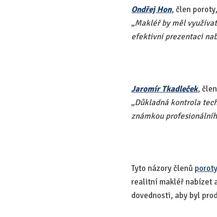
Ondřej Hon
, člen poroty
„​
Makléř by měl využívat
efektivní prezentaci nab
Jaromír Tkadleček
, čle
„​
Důkladná kontrola tech
známkou profesionálníh
Tyto názory členů
poroty
realitní makléř nabízet 
dovednosti, aby byl prod