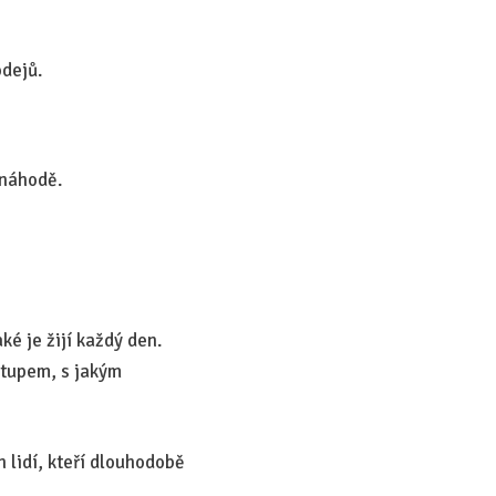
odejů.
 náhodě.
ké je žijí každý den.
ístupem, s jakým
h lidí, kteří dlouhodobě