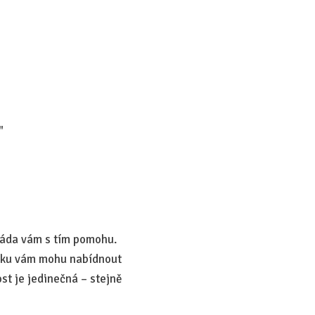
"
 ráda vám s tím pomohu.
roku vám mohu nabídnout
st je jedinečná – stejně