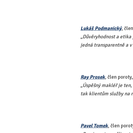
Lukáš Podmanický
, čle
„​
Důvěryhodnost a etika 
jedná transparentně a v 
Ray Prosek
, člen porot
„​
Úspěšný makléř je ten,
tak klientům služby na n
Pavel Tomek
, člen poro