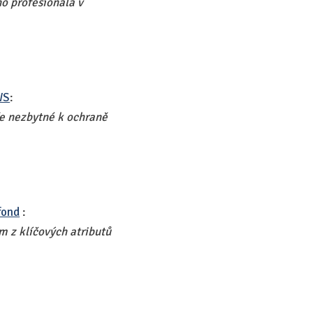
o profesionála v
WS
:
ře nezbytné k ochraně
fond
:
m z klíčových atributů