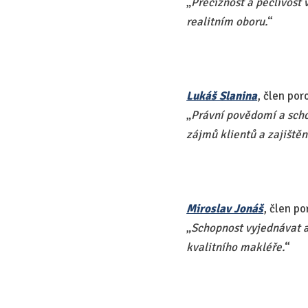
„​
Preciznost a pečlivost
realitním oboru.
“​
Lukáš Slanina
, člen por
„​
Právní povědomí a scho
zájmů klientů a zajiště
Miroslav Jonáš
, člen p
„​
Schopnost vyjednávat a
kvalitního makléře.
“​