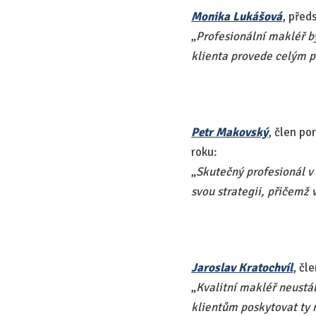
Monika Lukášová
, před
„​
Profesionální makléř 
klienta provede celým p
Petr Makovský
, člen po
roku:
„​
Skutečný profesionál v
svou strategii, přičemž 
Jaroslav Kratochvíl
, čl
„​
Kvalitní makléř neustá
klientům poskytovat ty 