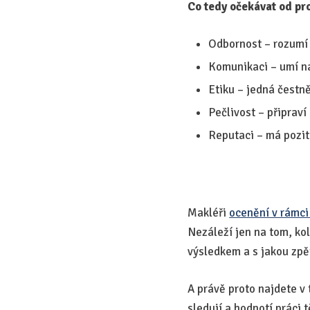
Co tedy očekávat od pr
Odbornost – rozumí 
Komunikaci – umí na
Etiku – jedná čestn
Pečlivost – připrav
Reputaci – má poziti
Makléři
ocenění v rámci
Nezáleží jen na tom, kol
výsledkem a s jakou zpě
A právě proto najdete v 
sledují a hodnotí práci 