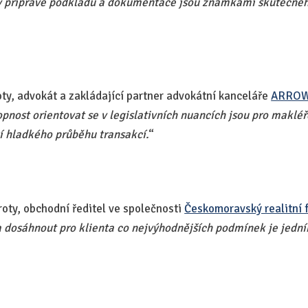
 v přípravě podkladů a dokumentace jsou známkami skutečnéh
oty, advokát a zakládající partner advokátní kanceláře
ARRO
pnost orientovat se v legislativních nuancích jsou pro maklé
ní hladkého průběhu transakcí.
“​
oroty, obchodní ředitel ve společnosti
Českomoravský realitní 
 dosáhnout pro klienta co nejvýhodnějších podmínek je jední