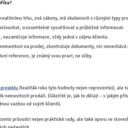
ofíka?
realitnímu trhu, zná zákony, má zkušenosti s různými typy pr
slouchat, srozumitelně vysvětlovat a průběžně informovat.
ě, nezamlčuje informace, vždy jedná v zájmu klienta.
í nemovitost na prodej, zkontroluje dokumenty, nic nenechává
vní reference, je známý svou prací, ne sliby.
 projektu
Realiťák roku tyto hodnoty nejen reprezentují, ale ta
ik nemovitostí prodali. Důležité je, jak to dělají – s jakým př
tnou vazbou od svých klientů.
tomto průvodci nejen praktické rady, ale také oporu ve slovec
těch nejlepších.