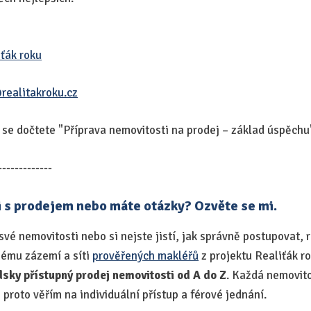
iťák roku
realitakroku.cz
u se dočtete "Příprava nemovitosti na prodej – základ úspěchu
-------------
 s prodejem nebo máte otázky? Ozvěte se mi.
své nemovitosti nebo si nejste jistí, jak správně postupovat,
rnému zázemí a síti
prověřených makléřů
z projektu Realiťák 
idsky přístupný prodej nemovitosti od A do Z
. Každá nemovito
ě proto věřím na individuální přístup a férové jednání.