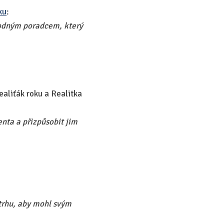
ku
:
hodným poradcem, který
ealiťák roku a Realitka
nta a přizpůsobit jim
 trhu, aby mohl svým