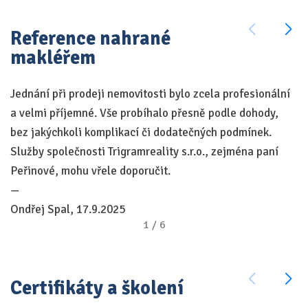
Reference nahrané
makléřem
Jednání při prodeji nemovitosti bylo zcela profesionální
S 
a velmi příjemné. Vše probíhalo přesně podle dohody,
re
bez jakýchkoli komplikací či dodatečných podmínek.
pr
Služby společnosti Trigramreality s.r.o., zejména paní
mí
Peřinové, mohu vřele doporučit.
Na
—
v
Ondřej Spal, 17.9.2025
u
1
/
6
D
A 
—
Certifikáty a školení
Ir