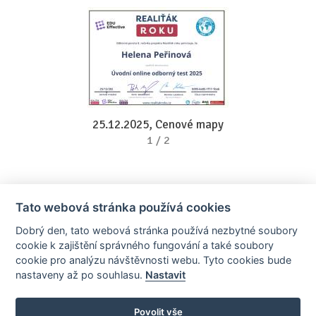
25.12.2025, Cenové mapy
1
/
2
Tato webová stránka používá cookies
Dobrý den, tato webová stránka používá nezbytné soubory
cookie k zajištění správného fungování a také soubory
cookie pro analýzu návštěvnosti webu. Tyto cookies bude
nastaveny až po souhlasu.
Nastavit
AllCzech Promotion & Realiťák roku — Partnerský projekt
realitka-roku.cz
—
Stránky vytvořeny v iD-SIGN
Povolit vše