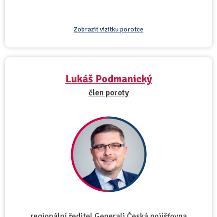
Zobrazit vizitku porotce
Lukáš Podmanický
člen poroty
regionální ředitel Generali Česká pojišťovna