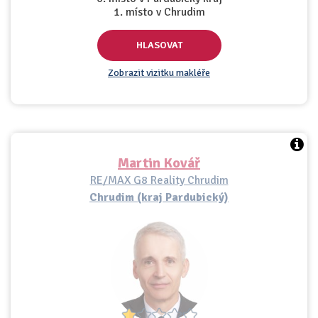
1. místo v Chrudim
HLASOVAT
Zobrazit vizitku makléře
Martin Kovář
RE/MAX G8 Reality Chrudim
Chrudim (kraj Pardubický)