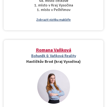
48. místo celkově
1. místo v Kraj Vysočina
1. místo v Pelhřimov
Zobrazit vizitku makléře
Romana Vaňková
Bohuněk & Vaňková Reality
Havlíčkův Brod (kraj Vysočina)