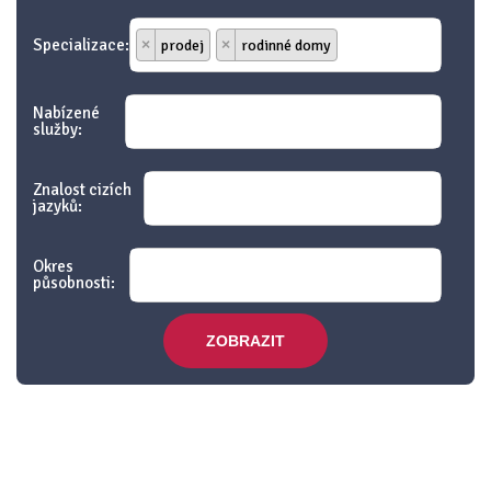
Specializace:
×
prodej
×
rodinné domy
Nabízené
služby:
Znalost cizích
jazyků:
Okres
působnosti:
ZOBRAZIT