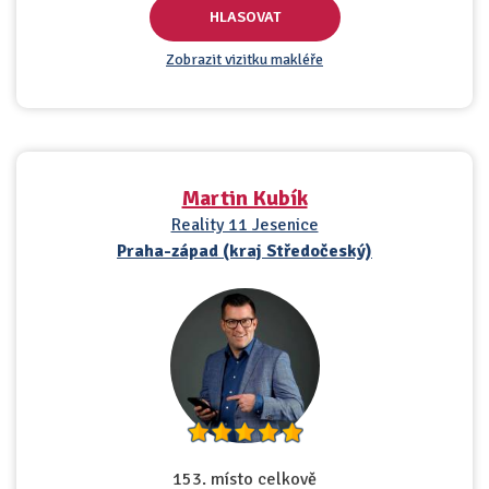
HLASOVAT
Zobrazit vizitku makléře
Martin Kubík
Reality 11 Jesenice
Praha-západ (kraj Středočeský)
153. místo celkově