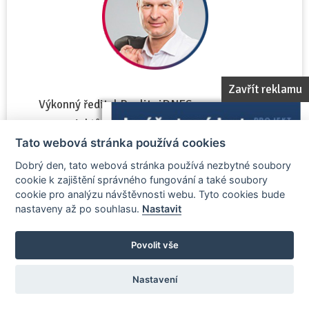
Zavřít reklamu
Výkonný ředitel Reality.iDNES.cz a zakladatel
projektů Realiťák roku a Realitka roku
Tato webová stránka používá cookies
Dobrý den, tato webová stránka používá nezbytné soubory
cookie k zajištění správného fungování a také soubory
Zobrazit vizitku porotce
cookie pro analýzu návštěvnosti webu. Tyto cookies bude
nastaveny až po souhlasu.
Nastavit
Povolit vše
Lukáš Podmanický
člen poroty
Nastavení