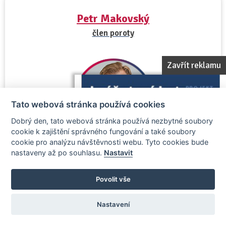
Petr Makovský
člen poroty
Zavřít reklamu
Tato webová stránka používá cookies
Dobrý den, tato webová stránka používá nezbytné soubory
cookie k zajištění správného fungování a také soubory
cookie pro analýzu návštěvnosti webu. Tyto cookies bude
nastaveny až po souhlasu.
Nastavit
Výkonný ředitel Reality.iDNES.cz a zakladatel
projektů Realiťák roku a Realitka roku
Povolit vše
Nastavení
Zobrazit vizitku porotce