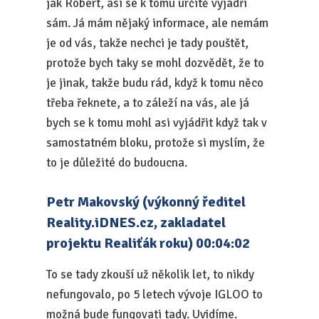
jak Robert, asi se k tomu určitě vyjádří
sám. Já mám nějaký informace, ale nemám
je od vás, takže nechci je tady pouštět,
protože bych taky se mohl dozvědět, že to
je jinak, takže budu rád, když k tomu něco
třeba řeknete, a to záleží na vás, ale já
bych se k tomu mohl asi vyjádřit když tak v
samostatném bloku, protože si myslím, že
to je důležité do budoucna.
Petr Makovský (výkonný ředitel
Reality.iDNES.cz, zakladatel
projektu Realiťák roku) 00:04:02
To se tady zkouší už několik let, to nikdy
nefungovalo, po 5 letech vývoje IGLOO to
možná bude fungovati tady. Uvidíme.