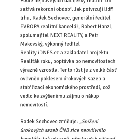
Podle nejnovějších dat český realitní trh
zažívá rekordní období. Jak potvrzují lídři
trhu, Radek Sechovec, generální ředitel
EVROPA realitní kancelář, Robert Hanzl,
spolumajitel NEXT REALITY, a Petr
Makovský, výkonný ředitel
Reality.iDNES.cz a zakladatel projektu
Realiťák roku, poptávka po nemovitostech
výrazně vzrostla. Tento růst je z velké části
ovlivněn poklesem úrokových sazeb a
stabilizací ekonomického prostředí, což
vedlo ke zvýšenému zájmu o nákup
nemovitostí.
Radek Sechovec zmiňuje:
„Snížení
úrokových sazeb ČNB sice neovlivnilo
hypotéky tak výrazně, přesto však oživení