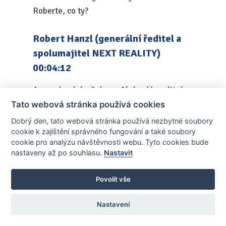
Roberte, co ty?
Robert Hanzl (generální ředitel a
spolumajitel NEXT REALITY)
00:04:12
Ano, rekordní měsíce zažívá celý realitní
trh, s tím samozřejmě i naše síť, která roste
Tato webová stránka používá cookies
jak zevnitř, co se týče počtu poboček a
Dobrý den, tato webová stránka používá nezbytné soubory
cookie k zajištění správného fungování a také soubory
makléřů, samozřejmě to odráží i to, že
cookie pro analýzu návštěvnosti webu. Tyto cookies bude
dneska zase i začít podnikat v realitách je
nastaveny až po souhlasu.
Nastavit
atraktivnější, než třeba bylo před pár třeba
lety, kdy i ten trh vlastně se nám jakoby
Povolit vše
propadal. Obecně k těm jakoby příčinám
toho růstu trhu, já tam vidím krom toho, co
Nastavení
říkal tady Radek, samozřejmě i takovýto,