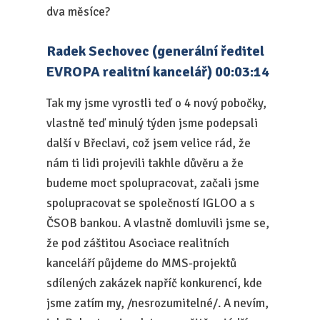
dva měsíce?
Radek Sechovec (generální ředitel
EVROPA realitní kancelář) 00:03:14
Tak my jsme vyrostli teď o 4 nový pobočky,
vlastně teď minulý týden jsme podepsali
další v Břeclavi, což jsem velice rád, že
nám ti lidi projevili takhle důvěru a že
budeme moct spolupracovat, začali jsme
spolupracovat se společností IGLOO a s
ČSOB bankou. A vlastně domluvili jsme se,
že pod záštitou Asociace realitních
kanceláří půjdeme do MMS-projektů
sdílených zakázek napříč konkurencí, kde
jsme zatím my, /nesrozumitelné/. A nevím,