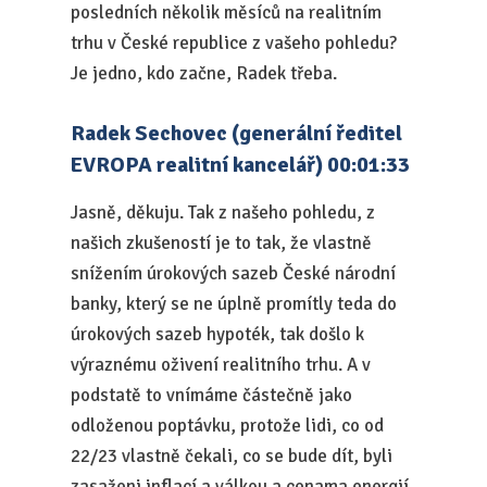
posledních několik měsíců na realitním
trhu v České republice z vašeho pohledu?
Je jedno, kdo začne, Radek třeba.
Radek Sechovec (generální ředitel
EVROPA realitní kancelář) 00:01:33
Jasně, děkuju. Tak z našeho pohledu, z
našich zkušeností je to tak, že vlastně
snížením úrokových sazeb České národní
banky, který se ne úplně promítly teda do
úrokových sazeb hypoték, tak došlo k
výraznému oživení realitního trhu. A v
podstatě to vnímáme částečně jako
odloženou poptávku, protože lidi, co od
22/23 vlastně čekali, co se bude dít, byli
zasaženi inflací a válkou a cenama energií