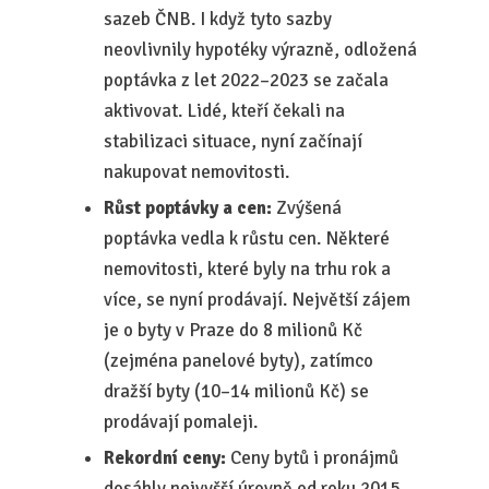
sazeb ČNB. I když tyto sazby
neovlivnily hypotéky výrazně, odložená
poptávka z let 2022–2023 se začala
aktivovat. Lidé, kteří čekali na
stabilizaci situace, nyní začínají
nakupovat nemovitosti.
Růst poptávky a cen:
Zvýšená
poptávka vedla k růstu cen. Některé
nemovitosti, které byly na trhu rok a
více, se nyní prodávají. Největší zájem
je o byty v Praze do 8 milionů Kč
(zejména panelové byty), zatímco
dražší byty (10–14 milionů Kč) se
prodávají pomaleji.
Rekordní ceny:
Ceny bytů i pronájmů
dosáhly nejvyšší úrovně od roku 2015.