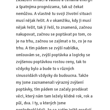
a špatnýma prognózama, tak už čekat
nemůžou. A vlastně tu svoji životní situaci
musí nějak řešit. A v okamžiku, kdy ji musí
nějak řešit, tak jí řeší, to znamená, začnou
nakupovat, začnou se poptávat po tom, co
je na trhu, začnou se zajímat o to, co je na
trhu. A tím pádem se zvýší nabídka,
omlouvám se, zvýší poptávka a logicky se
zvýšenou poptávkou rostou ceny, tak to
vždycky bylo a bude to v různých
sinusoidách vždycky do budoucna. Takže
my jsme zaznamenali výrazný zvýšení
poptávky, tím pádem se začaly prodávat
věci, který nám tam ležely klidně rok, rok a
půl, dva. I ty, u kterých jsme
nepředpokládali, že se zatím ještě prodají.