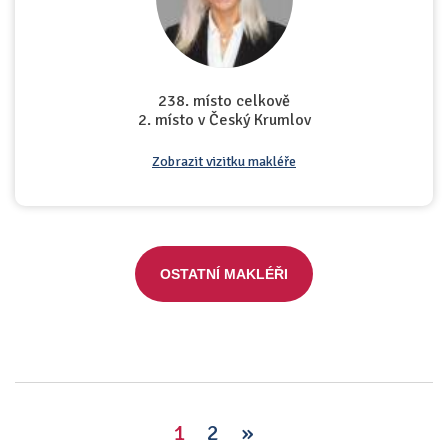
238. místo celkově
2. místo v Český Krumlov
Zobrazit vizitku makléře
OSTATNÍ MAKLÉŘI
1
2
»