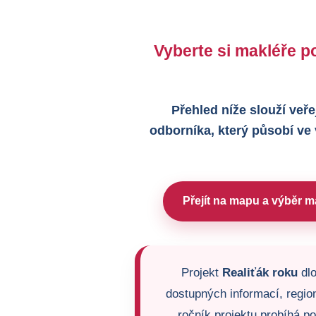
Vyberte si makléře po
Přehled níže slouží veře
odborníka, který působí ve
Přejít na mapu a výběr m
Projekt
Realiťák roku
dlo
dostupných informací, region
ročník projektu probíhá p