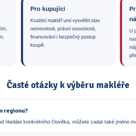
Pro kupující
Pr
n
Kvalitní makléř umí vysvětlit stav
ním,
nemovitosti, právní souvislosti,
U 
m.
financování i bezpečný postup
na
koupě.
ná
pře
Časté otázky k výběru makléře
m regionu?
okud hledáte konkrétního člověka, můžete zadat také jméno m