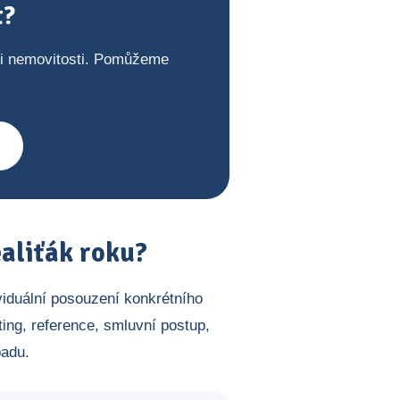
t?
ji nemovitosti. Pomůžeme
aliťák roku?
viduální posouzení konkrétního
ing, reference, smluvní postup,
padu.