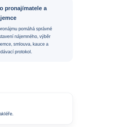
o pronajímatele a
ájemce
pronájmu pomáhá správné
stavení nájemného, výběr
jemce, smlouva, kauce a
dávací protokol.
akléře.