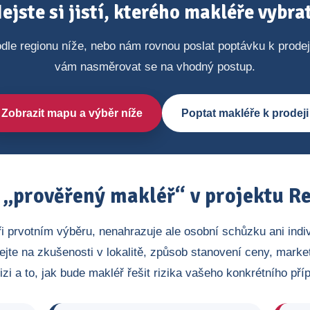
ejste si jistí, kterého makléře vybra
dle regionu níže, nebo nám rovnou poslat poptávku k prode
vám nasměrovat se na vhodný postup.
Zobrazit mapu a výběr níže
Poptat makléře k prodeji
„prověřený makléř“ v projektu Re
ři prvotním výběru, nenahrazuje ale osobní schůzku ani indi
ejte na zkušenosti v lokalitě, způsob stanovení ceny, market
izi a to, jak bude makléř řešit rizika vašeho konkrétního pří