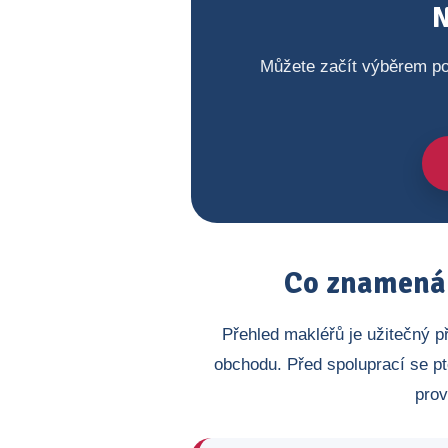
N
Můžete začít výběrem po
Co znamená 
Přehled makléřů je užitečný p
obchodu. Před spoluprací se pt
prov