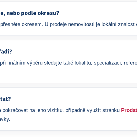
aje, nebo podle okresu?
přesněte okresem. U prodeje nemovitosti je lokální znalost č
řadí?
 při finálním výběru sledujte také lokalitu, specializaci, re
tat?
 pokračovat na jeho vizitku, případně využít stránku
Prodat
ávky.