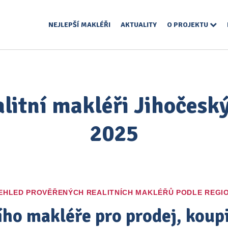
NEJLEPŠÍ MAKLÉŘI
AKTUALITY
O PROJEKTU
alitní makléři Jihočeský
2025
EHLED PROVĚŘENÝCH REALITNÍCH MAKLÉŘŮ PODLE REGI
ího makléře pro prodej, kou