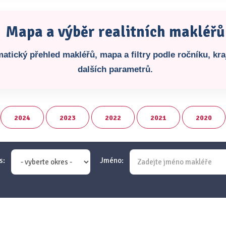
Mapa a výběr realitních makléřů
atický přehled makléřů, mapa a filtry podle ročníku, kraj
dalších parametrů.
2024
2023
2022
2021
2020
s:
Jméno: