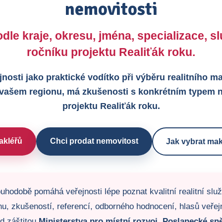
nemovitosti
dle kraje, okresu, jména, specializace, 
ročníku projektu Realiťák roku.
jnosti jako praktické vodítko při výběru realitního 
 vašem regionu, má zkušenosti s konkrétním typem n
projektu Realiťák roku.
akléřů
Chci prodat nemovitost
Jak vybrat mak
uhodobě pomáhá veřejnosti lépe poznat kvalitní realitní slu
u, zkušeností, referencí, odborného hodnocení, hlasů veřejno
od záštitou
Ministerstva pro místní rozvoj
,
Poslanecké sn