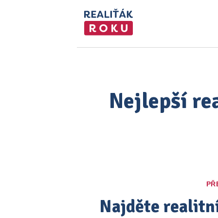
Nejlepší re
PŘ
Najděte realitn