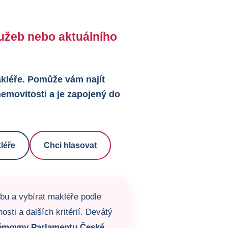
služeb nebo aktuálního
makléře. Pomůže vám najít
emovitosti a je zapojený do
léře
Chci hlasovat
žbu a vybírat makléře podle
sti a dalších kritérií. Devátý
ěmovny Parlamentu České