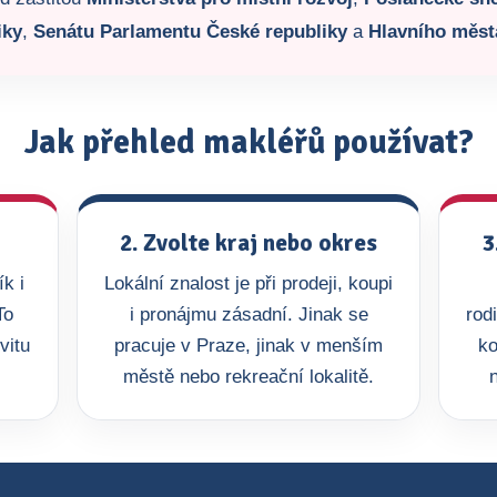
iky
,
Senátu Parlamentu České republiky
a
Hlavního měst
Jak přehled makléřů používat?
2. Zvolte kraj nebo okres
3
k i
Lokální znalost je při prodeji, koupi
To
i pronájmu zásadní. Jinak se
rod
vitu
pracuje v Praze, jinak v menším
ko
městě nebo rekreační lokalitě.