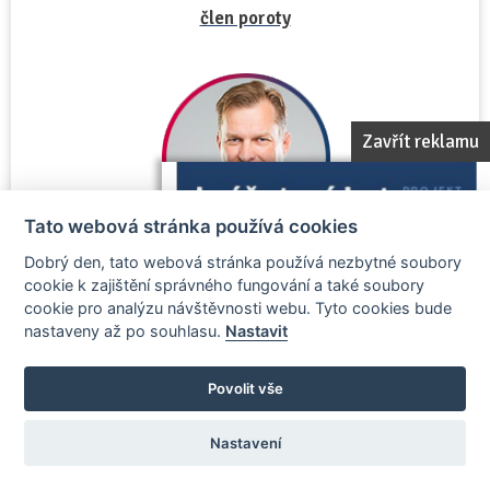
člen poroty
Zavřít reklamu
Tato webová stránka používá cookies
Dobrý den, tato webová stránka používá nezbytné soubory
cookie k zajištění správného fungování a také soubory
Výkonný ředitel Reality.iDNES.cz a zakladatel
cookie pro analýzu návštěvnosti webu. Tyto cookies bude
projektů Realiťák roku a Realitka roku
nastaveny až po souhlasu.
Nastavit
Povolit vše
Zobrazit vizitku porotce
Nastavení