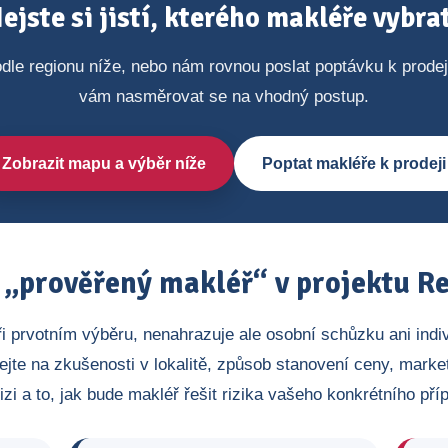
ejste si jistí, kterého makléře vybra
dle regionu níže, nebo nám rovnou poslat poptávku k prode
vám nasměrovat se na vhodný postup.
Zobrazit mapu a výběr níže
Poptat makléře k prodeji
„prověřený makléř“ v projektu Re
ři prvotním výběru, nenahrazuje ale osobní schůzku ani indi
ejte na zkušenosti v lokalitě, způsob stanovení ceny, market
izi a to, jak bude makléř řešit rizika vašeho konkrétního pří