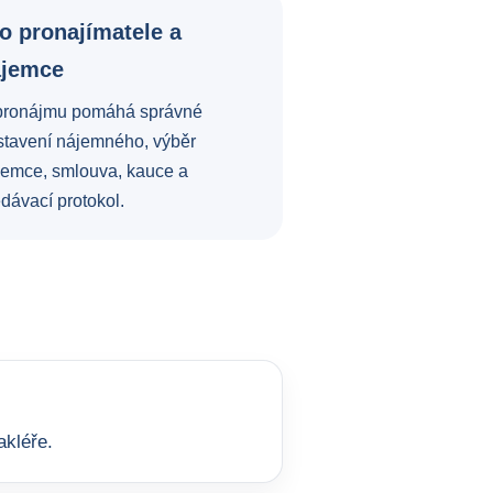
o pronajímatele a
ájemce
pronájmu pomáhá správné
stavení nájemného, výběr
jemce, smlouva, kauce a
dávací protokol.
akléře.