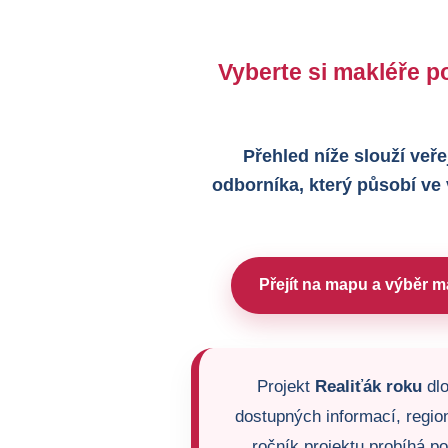
Vyberte si makléře po
Přehled níže slouží veře
odborníka, který působí ve
Přejít na mapu a výběr m
Projekt
Realiťák roku
dlo
dostupných informací, region
ročník projektu probíhá p