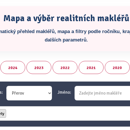
Mapa a výběr realitních makléřů
atický přehled makléřů, mapa a filtry podle ročníku, kraj
dalších parametrů.
2024
2023
2022
2021
2020
s:
Jméno:
yty