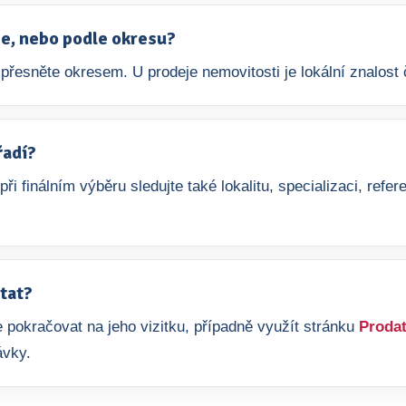
aje, nebo podle okresu?
přesněte okresem. U prodeje nemovitosti je lokální znalost č
řadí?
 při finálním výběru sledujte také lokalitu, specializaci, re
tat?
 pokračovat na jeho vizitku, případně využít stránku
Prodat
ávky.