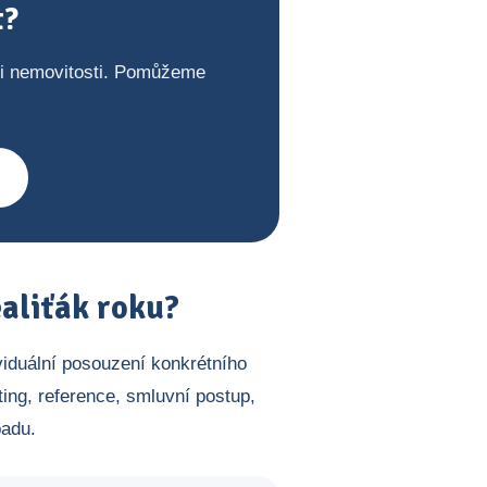
t?
ji nemovitosti. Pomůžeme
aliťák roku?
viduální posouzení konkrétního
ing, reference, smluvní postup,
padu.