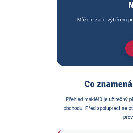
N
Můžete začít výběrem po
Co znamená 
Přehled makléřů je užitečný p
obchodu. Před spoluprací se pt
prov