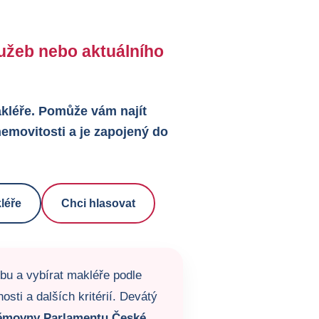
služeb nebo aktuálního
makléře. Pomůže vám najít
emovitosti a je zapojený do
léře
Chci hlasovat
žbu a vybírat makléře podle
sti a dalších kritérií. Devátý
ěmovny Parlamentu České