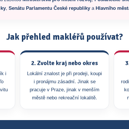
iky
,
Senátu Parlamentu České republiky
a
Hlavního měst
Jak přehled makléřů používat?
2. Zvolte kraj nebo okres
3
k i
Lokální znalost je při prodeji, koupi
To
i pronájmu zásadní. Jinak se
rod
vitu
pracuje v Praze, jinak v menším
ko
městě nebo rekreační lokalitě.