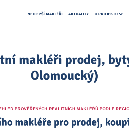
NEJLEPŠÍ MAKLÉŘI
AKTUALITY
O PROJEKTU
itní makléři prodej, byt
Olomoucký)
EHLED PROVĚŘENÝCH REALITNÍCH MAKLÉŘŮ PODLE REGI
ího makléře pro prodej, kou