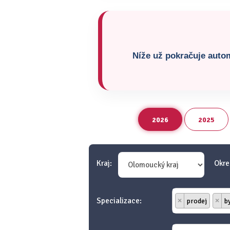
Níže už pokračuje autom
2026
2025
Kraj:
Okre
Specializace:
×
prodej
×
b