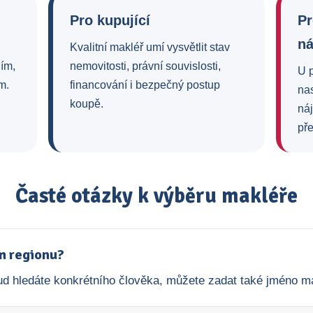
Pro kupující
Pr
n
Kvalitní makléř umí vysvětlit stav
ním,
nemovitosti, právní souvislosti,
U 
m.
financování i bezpečný postup
na
koupě.
ná
pře
Časté otázky k výběru makléře
m regionu?
okud hledáte konkrétního člověka, můžete zadat také jméno m