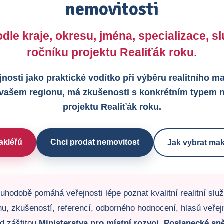
nemovitosti
dle kraje, okresu, jména, specializace, 
ročníku projektu Realiťák roku.
jnosti jako praktické vodítko při výběru realitního 
 vašem regionu, má zkušenosti s konkrétním typem n
projektu Realiťák roku.
akléřů
Chci prodat nemovitost
Jak vybrat mak
uhodobě pomáhá veřejnosti lépe poznat kvalitní realitní slu
u, zkušeností, referencí, odborného hodnocení, hlasů veřejno
od záštitou
Ministerstva pro místní rozvoj
,
Poslanecké sn