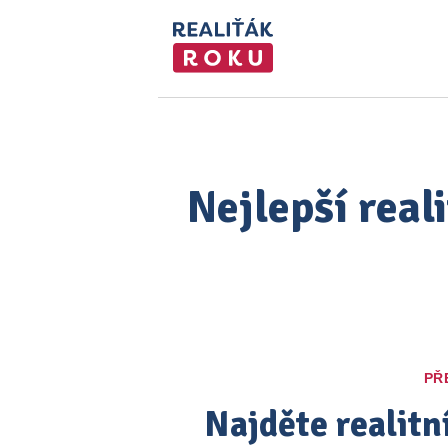
Nejlepší real
PŘ
Najděte realitn