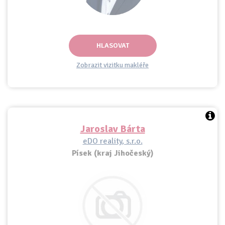
HLASOVAT
Zobrazit vizitku makléře
Jaroslav Bárta
eDO reality, s.r.o.
Písek (kraj Jihočeský)