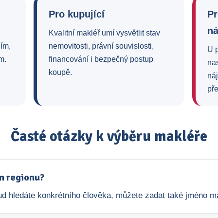
Pro kupující
Pr
n
Kvalitní makléř umí vysvětlit stav
ním,
nemovitosti, právní souvislosti,
U 
m.
financování i bezpečný postup
na
koupě.
ná
pře
Časté otázky k výběru makléře
m regionu?
okud hledáte konkrétního člověka, můžete zadat také jméno m