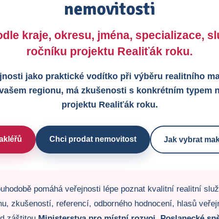
nemovitosti
dle kraje, okresu, jména, specializace, 
ročníku projektu Realiťák roku.
jnosti jako praktické vodítko při výběru realitního 
 vašem regionu, má zkušenosti s konkrétním typem n
projektu Realiťák roku.
akléřů
Chci prodat nemovitost
Jak vybrat mak
uhodobě pomáhá veřejnosti lépe poznat kvalitní realitní slu
u, zkušeností, referencí, odborného hodnocení, hlasů veřejno
od záštitou
Ministerstva pro místní rozvoj
,
Poslanecké sn