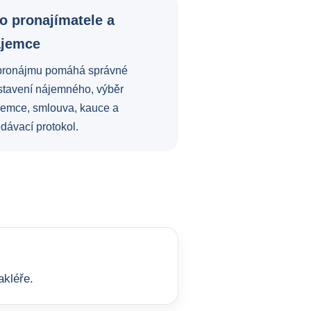
o pronajímatele a
ájemce
pronájmu pomáhá správné
stavení nájemného, výběr
jemce, smlouva, kauce a
dávací protokol.
akléře.