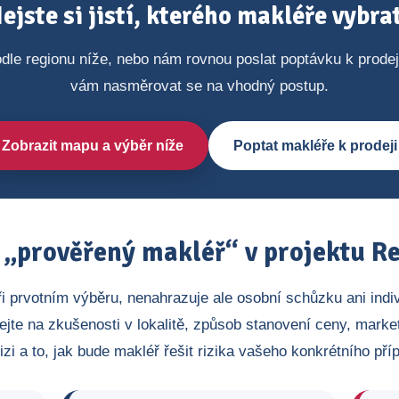
ejste si jistí, kterého makléře vybra
dle regionu níže, nebo nám rovnou poslat poptávku k prode
vám nasměrovat se na vhodný postup.
Zobrazit mapu a výběr níže
Poptat makléře k prodeji
„prověřený makléř“ v projektu Re
ři prvotním výběru, nenahrazuje ale osobní schůzku ani indi
ejte na zkušenosti v lokalitě, způsob stanovení ceny, market
izi a to, jak bude makléř řešit rizika vašeho konkrétního pří