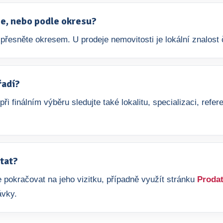
aje, nebo podle okresu?
přesněte okresem. U prodeje nemovitosti je lokální znalost č
řadí?
 při finálním výběru sledujte také lokalitu, specializaci, re
tat?
 pokračovat na jeho vizitku, případně využít stránku
Prodat
ávky.