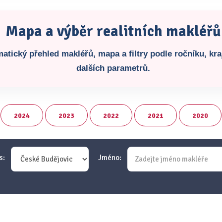
Mapa a výběr realitních makléřů
atický přehled makléřů, mapa a filtry podle ročníku, kraj
dalších parametrů.
2024
2023
2022
2021
2020
s:
Jméno: