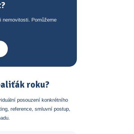
t?
ji nemovitosti. Pomůžeme
aliťák roku?
viduální posouzení konkrétního
ing, reference, smluvní postup,
padu.