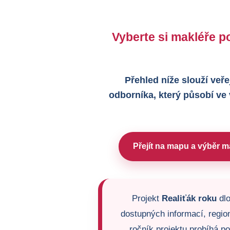
Vyberte si makléře po
Přehled níže slouží veře
odborníka, který působí ve
Přejít na mapu a výběr m
Projekt
Realiťák roku
dlo
dostupných informací, region
ročník projektu probíhá p