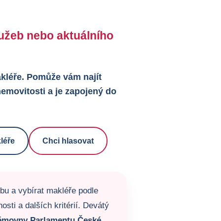
služeb nebo aktuálního
makléře. Pomůže vám najít
emovitosti a je zapojený do
léře
Chci hlasovat
žbu a vybírat makléře podle
sti a dalších kritérií. Devátý
ěmovny Parlamentu České