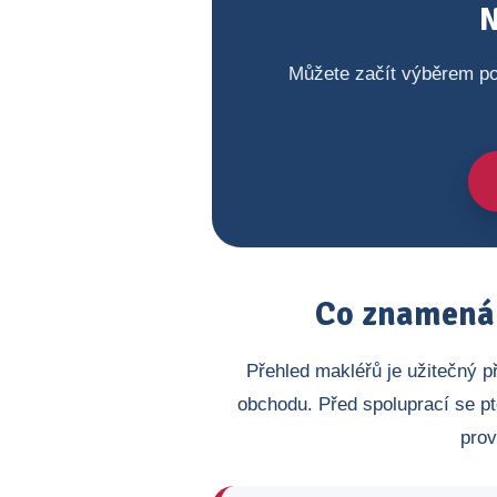
N
Můžete začít výběrem po
Co znamená 
Přehled makléřů je užitečný p
obchodu. Před spoluprací se pt
prov