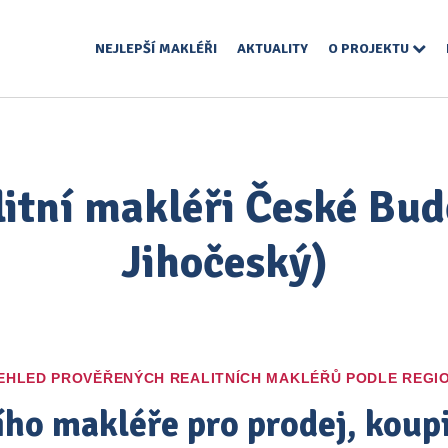
NEJLEPŠÍ MAKLÉŘI
AKTUALITY
O PROJEKTU
litní makléři České Bud
Jihočeský)
EHLED PROVĚŘENÝCH REALITNÍCH MAKLÉŘŮ PODLE REGI
ího makléře pro prodej, kou