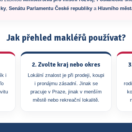
iky
,
Senátu Parlamentu České republiky
a
Hlavního měst
Jak přehled makléřů používat?
2. Zvolte kraj nebo okres
3
k i
Lokální znalost je při prodeji, koupi
To
i pronájmu zásadní. Jinak se
rod
vitu
pracuje v Praze, jinak v menším
ko
městě nebo rekreační lokalitě.