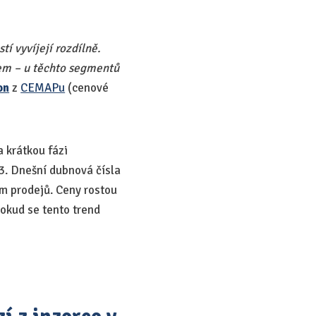
í vyvíjejí rozdílně.
em – u těchto segmentů
on
z
CEMAPu
(cenové
a krátkou fázi
3. Dnešní dubnová čísla
em prodejů. Ceny rostou
Pokud se tento trend