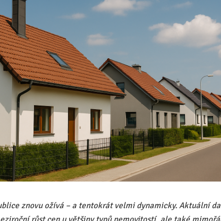
publice znovu ožívá – a tentokrát velmi dynamicky. Aktuální d
eziroční růst cen u většiny typů nemovitostí, ale také mimořá