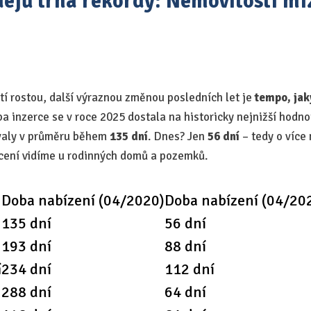
ejů trhá rekordy: Nemovitosti miz
í rostou, další výraznou změnou posledních let je
tempo, jak
a inzerce se v roce 2025 dostala na historicky nejnižší hodnot
ávaly v průměru během
135 dní
. Dnes? Jen
56 dní
– tedy o více 
ácení vidíme u rodinných domů a pozemků.
Doba nabízení (04/2020)
Doba nabízení (04/20
135 dní
56 dní
193 dní
88 dní
í
234 dní
112 dní
288 dní
64 dní