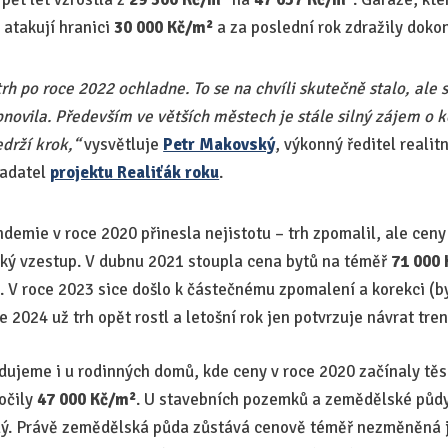
atakují hranici
30 000 Kč/m²
a za poslední rok zdražily doko
 trh po roce 2022 ochladne. To se na chvíli skutečně stalo, ale
novila. Především ve větších městech je stále silný zájem o k
drží krok,“
vysvětluje
Petr Makovský
, výkonný ředitel realit
ladatel
projektu Realiťák roku
.
demie v roce 2020 přinesla nejistotu – trh zpomalil, ale ceny 
dký vzestup. V dubnu 2021 stoupla cena bytů na téměř
71 000
²
. V roce 2023 sice došlo k částečnému zpomalení a korekci (by
ce 2024 už trh opět rostl a letošní rok jen potvrzuje návrat tre
dujeme i u rodinných domů, kde ceny v roce 2020 začínaly tě
ročily
47 000 Kč/m²
. U stavebních pozemků a zemědělské půdy 
valý. Právě zemědělská půda zůstává cenově téměř nezměněná j