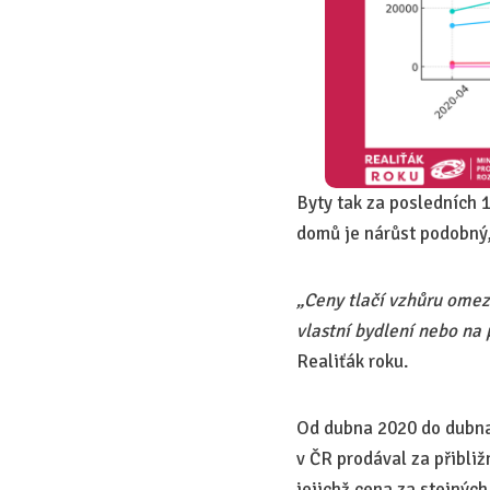
Byty tak za posledních 
domů je nárůst podobný,
„Ceny tlačí vzhůru omeze
vlastní bydlení nebo na
Realiťák roku.
Od dubna 2020 do dubna 
v ČR prodával za přibli
jejichž cena za stejných