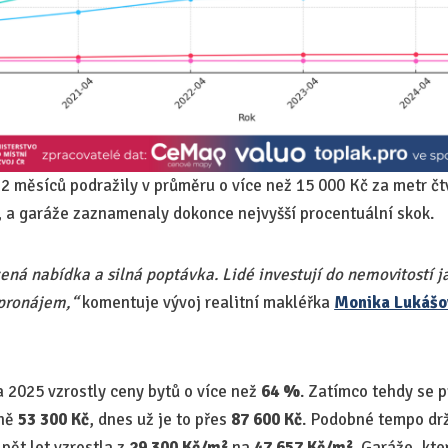
12 měsíců podražily v průměru o více než 15 000 Kč za metr čt
 a garáže zaznamenaly dokonce nejvyšší procentuální skok.
ná nabídka a silná poptávka. Lidé investují do nemovitostí jak
 pronájem,“
komentuje vývoj realitní makléřka
Monika Lukášo
2025 vzrostly ceny bytů o více než
64 %
. Zatímco tehdy se 
žně
53 300 Kč
, dnes už je to přes
87 600 Kč
. Podobné tempo drž
 pět let vzrostla z
29 300 Kč/m²
na
47 657 Kč/m²
. Garáže, kt