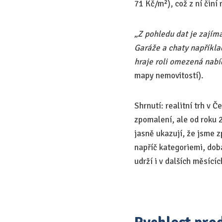
71 Kč/m²), což z ní činí
„Z pohledu dat je zajíma
Garáže a chaty napříkl
hraje roli omezená nabí
mapy nemovitostí).
Shrnutí: realitní trh v 
zpomalení, ale od roku 
jasně ukazují, že jsme 
napříč kategoriemi, doba
udrží i v dalších měsícíc