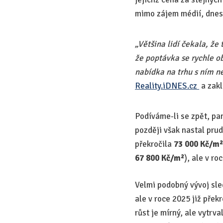
mimo zájem médií, dnes 
„Většina lidí čekala, že
že poptávka se rychle ob
nabídka na trhu s ním ne
Reality.iDNES.cz
a zak
Podíváme-li se zpět, pan
později však nastal pru
překročila
73 000 Kč/m
67 800 Kč/m²
), ale v ro
Velmi podobný vývoj sle
ale v roce 2025 již přek
růst je mírný, ale vytr