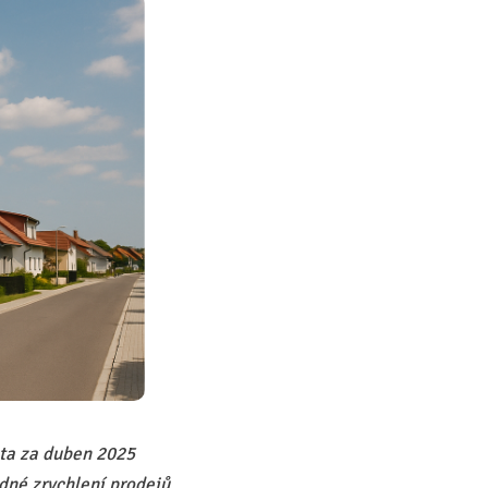
ata za duben 2025
dné zrychlení prodejů.