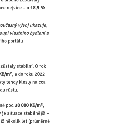
nce nejvíce – o
18,5 %
.
 současný vývoj ukazuje,
oupi vlastního bydlení a
ního portálu
zůstaly stabilní. O rok
 Kč/m²
, a do roku 2022
ty tehdy klesly na cca
ndu růstu.
sně pod
30 000 Kč/m²
,
je situace stabilnější –
iž několik let (průměrně