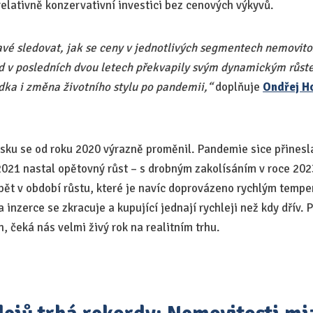
 relativně konzervativní investici bez cenových výkyvů.
vé sledovat, jak se ceny v jednotlivých segmentech nemovitost
ad v posledních dvou letech překvapily svým dynamickým růst
dka i změna životního stylu po pandemii,“
doplňuje
Ondřej H
Česku se od roku 2020 výrazně proměnil. Pandemie sice přinesl
2021 nastal opětovný růst – s drobným zakolísáním v roce 202
zpět v období růstu, které je navíc doprovázeno rychlým temp
 inzerce se zkracuje a kupující jednají rychleji než kdy dřív. 
h, čeká nás velmi živý rok na realitním trhu.