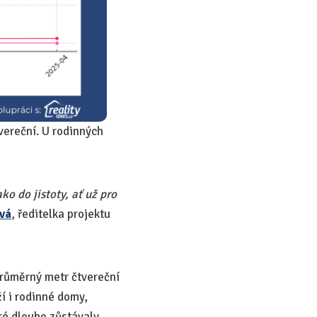
vereční. U rodinných
o do jistoty, ať už pro
vá
, ředitelka projektu
průměrný metr čtvereční
í i rodinné domy,
eré dlouho zůstávaly