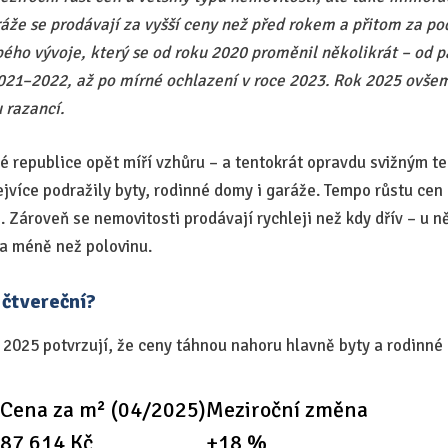
áže se prodávají za vyšší ceny než před rokem a přitom za pod
ého vývoje, který se od roku 2020 proměnil několikrát – od 
2021–2022, až po mírné ochlazení v roce 2023. Rok 2025 ovše
u razancí.
é republice opět míří vzhůru – a tentokrát opravdu svižným
ejvíce podražily byty, rodinné domy i garáže. Tempo růstu cen
 Zároveň se nemovitosti prodávají rychleji než kdy dřív – u n
na méně než polovinu.
 čtvereční?
 2025 potvrzují, že ceny táhnou nahoru hlavně byty a rodinné
Cena za m² (04/2025)
Meziroční změna
87 614 Kč
+18 %