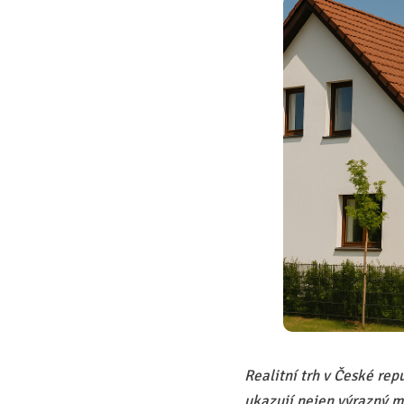
Realitní trh v České re
ukazují nejen výrazný m