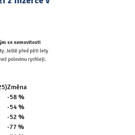
í z inzerce v
ým se nemovitosti
y. Ještě před pěti lety
než polovinu rychleji.
25)
Změna
-58 %
-54 %
-52 %
-77 %