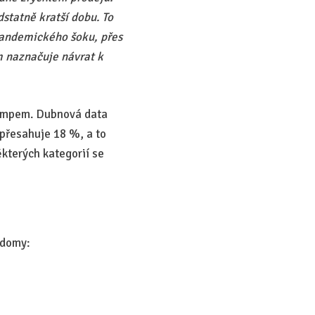
statně kratší dobu. To
pandemického šoku, přes
m naznačuje návrat k
 tempem. Dubnová data
 přesahuje 18 %, a to
ěkterých kategorií se
 domy: