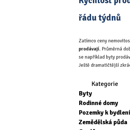
Rychlost prod
řádu týdnů
Zatímco ceny nemovitost
prodávají
. Průměrná dob
se například byty prod
Ještě dramatičtější zkr
Kategorie
Byty
Rodinné domy
Pozemky k bydlen
Zemědělská půda