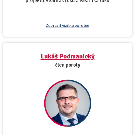
projektů Realiťák roku a Realitka roku
Zobrazit vizitku porotce
Lukáš Podmanický
člen poroty