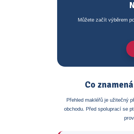
N
Můžete začít výběrem po
Co znamená 
Přehled makléřů je užitečný p
obchodu. Před spoluprací se pt
prov