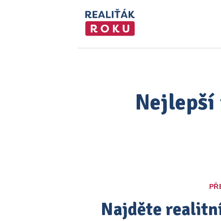
Nejlepší 
PŘ
Najděte realitn