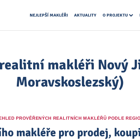
NEJLEPŠÍ MAKLÉŘI
AKTUALITY
O PROJEKTU
realitní makléři Nový J
Moravskoslezský)
EHLED PROVĚŘENÝCH REALITNÍCH MAKLÉŘŮ PODLE REGI
ího makléře pro prodej, kou