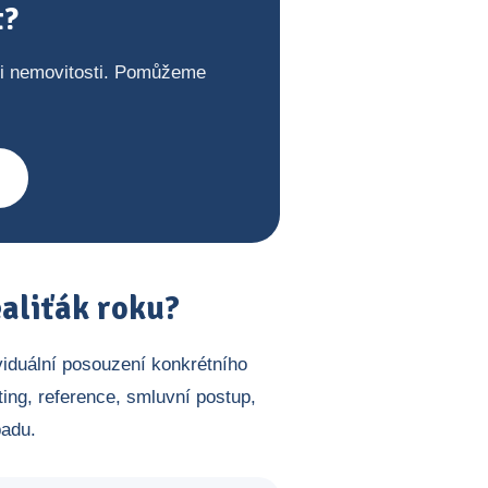
t?
ji nemovitosti. Pomůžeme
aliťák roku?
viduální posouzení konkrétního
ing, reference, smluvní postup,
padu.