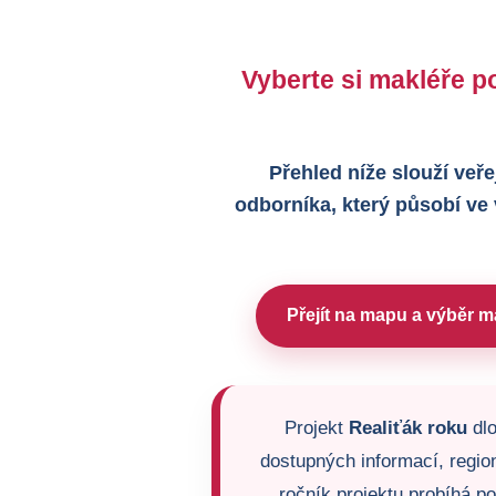
Vyberte si makléře po
Přehled níže slouží veře
odborníka, který působí ve
Přejít na mapu a výběr m
Projekt
Realiťák roku
dlo
dostupných informací, region
ročník projektu probíhá p