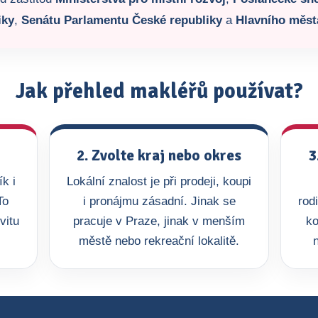
iky
,
Senátu Parlamentu České republiky
a
Hlavního měst
Jak přehled makléřů používat?
2. Zvolte kraj nebo okres
3
k i
Lokální znalost je při prodeji, koupi
To
i pronájmu zásadní. Jinak se
rod
vitu
pracuje v Praze, jinak v menším
ko
městě nebo rekreační lokalitě.