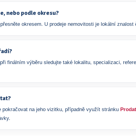
aje, nebo podle okresu?
přesněte okresem. U prodeje nemovitosti je lokální znalost č
řadí?
 při finálním výběru sledujte také lokalitu, specializaci, re
tat?
 pokračovat na jeho vizitku, případně využít stránku
Prodat
ávky.