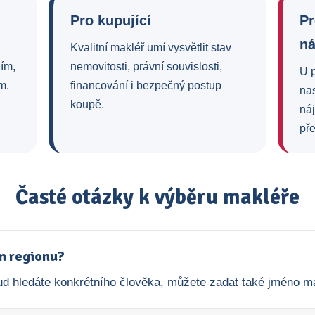
Pro kupující
Pr
n
Kvalitní makléř umí vysvětlit stav
ním,
nemovitosti, právní souvislosti,
U 
m.
financování i bezpečný postup
na
koupě.
ná
pře
Časté otázky k výběru makléře
m regionu?
okud hledáte konkrétního člověka, můžete zadat také jméno m