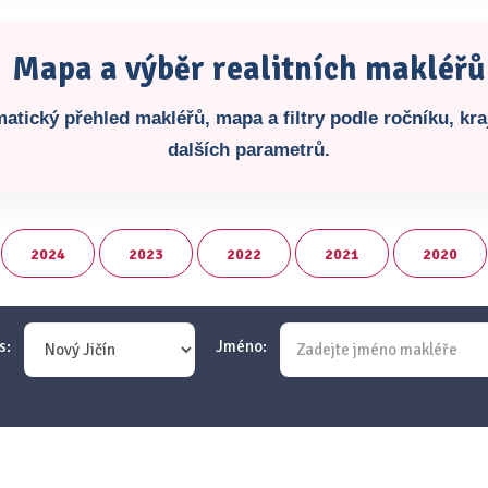
Mapa a výběr realitních makléřů
atický přehled makléřů, mapa a filtry podle ročníku, kraj
dalších parametrů.
2024
2023
2022
2021
2020
s:
Jméno: