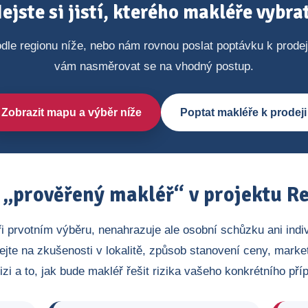
ejste si jistí, kterého makléře vybra
dle regionu níže, nebo nám rovnou poslat poptávku k prode
vám nasměrovat se na vhodný postup.
Zobrazit mapu a výběr níže
Poptat makléře k prodeji
„prověřený makléř“ v projektu Re
ři prvotním výběru, nenahrazuje ale osobní schůzku ani indi
ejte na zkušenosti v lokalitě, způsob stanovení ceny, market
izi a to, jak bude makléř řešit rizika vašeho konkrétního pří