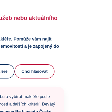
služeb nebo aktuálního
makléře. Pomůže vám najít
emovitosti a je zapojený do
léře
Chci hlasovat
žbu a vybírat makléře podle
sti a dalších kritérií. Devátý
ěmovny Parlamentu České