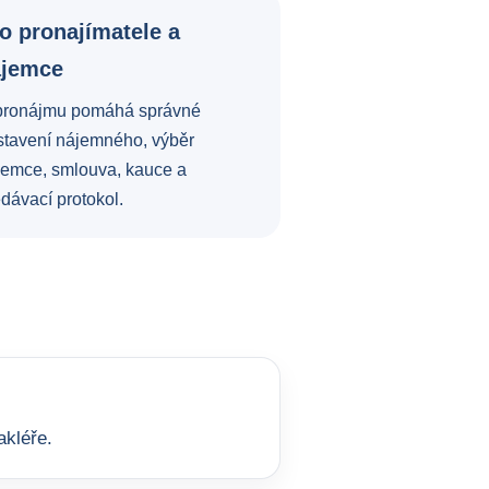
o pronajímatele a
ájemce
pronájmu pomáhá správné
stavení nájemného, výběr
jemce, smlouva, kauce a
dávací protokol.
akléře.