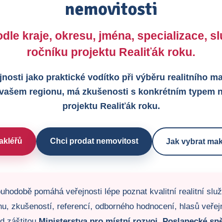
nemovitosti
dle kraje, okresu, jména, specializace, 
ročníku projektu Realiťák roku.
jnosti jako praktické vodítko při výběru realitního 
 vašem regionu, má zkušenosti s konkrétním typem n
projektu Realiťák roku.
akléřů
Chci prodat nemovitost
Jak vybrat mak
uhodobě pomáhá veřejnosti lépe poznat kvalitní realitní slu
u, zkušeností, referencí, odborného hodnocení, hlasů veřejno
od záštitou
Ministerstva pro místní rozvoj
,
Poslanecké sn