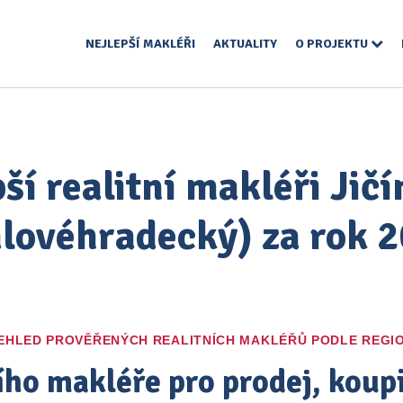
NEJLEPŠÍ MAKLÉŘI
AKTUALITY
O PROJEKTU
ší realitní makléři Jičí
lovéhradecký) za rok 
EHLED PROVĚŘENÝCH REALITNÍCH MAKLÉŘŮ PODLE REGI
ího makléře pro prodej, kou