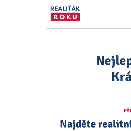
Nejlep
Krá
PŘ
Najděte realitn