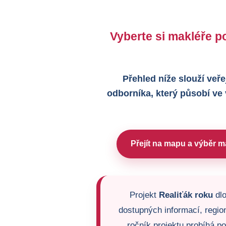
Vyberte si makléře po
Přehled níže slouží veře
odborníka, který působí ve
Přejít na mapu a výběr m
Projekt
Realiťák roku
dlo
dostupných informací, region
ročník projektu probíhá p