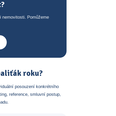
t?
ji nemovitosti. Pomůžeme
aliťák roku?
viduální posouzení konkrétního
ing, reference, smluvní postup,
padu.