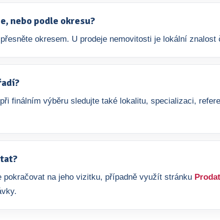
aje, nebo podle okresu?
přesněte okresem. U prodeje nemovitosti je lokální znalost č
řadí?
 při finálním výběru sledujte také lokalitu, specializaci, re
tat?
 pokračovat na jeho vizitku, případně využít stránku
Prodat
ávky.