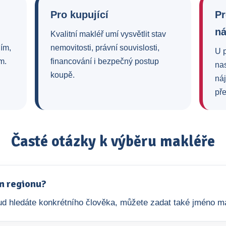
Pro kupující
Pr
n
Kvalitní makléř umí vysvětlit stav
ním,
nemovitosti, právní souvislosti,
U 
m.
financování i bezpečný postup
na
koupě.
ná
pře
Časté otázky k výběru makléře
m regionu?
okud hledáte konkrétního člověka, můžete zadat také jméno m