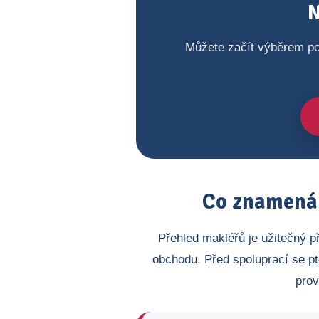
N
Můžete začít výběrem po
Co znamená 
Přehled makléřů je užitečný p
obchodu. Před spoluprací se pt
prov