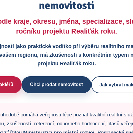
nemovitosti
dle kraje, okresu, jména, specializace, 
ročníku projektu Realiťák roku.
jnosti jako praktické vodítko při výběru realitního 
 vašem regionu, má zkušenosti s konkrétním typem n
projektu Realiťák roku.
akléřů
Chci prodat nemovitost
Jak vybrat mak
uhodobě pomáhá veřejnosti lépe poznat kvalitní realitní slu
u, zkušeností, referencí, odborného hodnocení, hlasů veřejno
od záštitou
Ministerstva pro místní rozvoj
,
Poslanecké sn