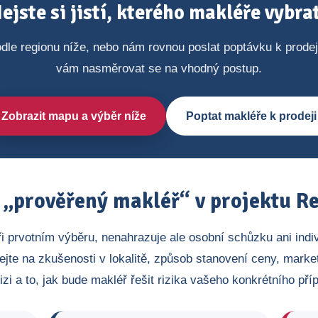
ejste si jistí, kterého makléře vybra
dle regionu níže, nebo nám rovnou poslat poptávku k prode
vám nasměrovat se na vhodný postup.
Zobrazit mapu a výběr níže
Poptat makléře k prodeji
„prověřený makléř“ v projektu Re
ři prvotním výběru, nenahrazuje ale osobní schůzku ani indi
ejte na zkušenosti v lokalitě, způsob stanovení ceny, market
izi a to, jak bude makléř řešit rizika vašeho konkrétního pří