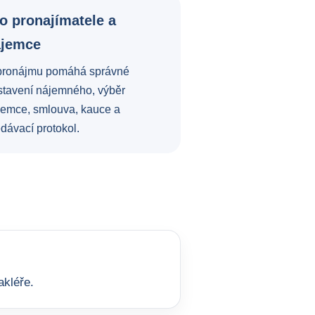
o pronajímatele a
ájemce
pronájmu pomáhá správné
stavení nájemného, výběr
jemce, smlouva, kauce a
dávací protokol.
akléře.