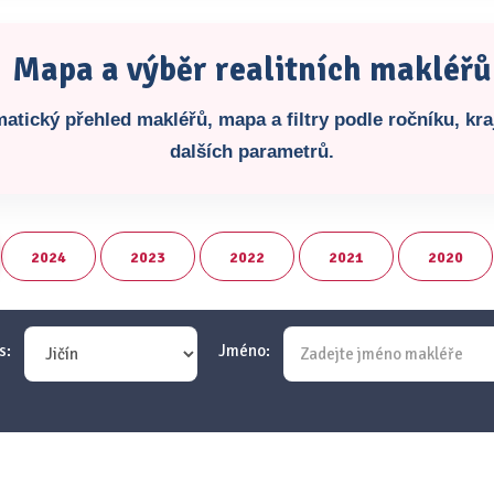
Mapa a výběr realitních makléřů
atický přehled makléřů, mapa a filtry podle ročníku, kraj
dalších parametrů.
2024
2023
2022
2021
2020
s:
Jméno: