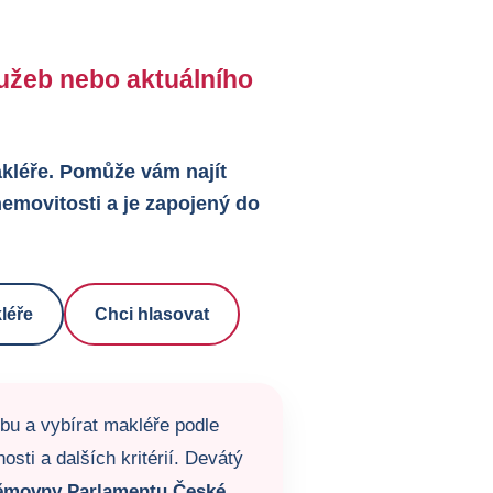
služeb nebo aktuálního
makléře. Pomůže vám najít
emovitosti a je zapojený do
léře
Chci hlasovat
žbu a vybírat makléře podle
sti a dalších kritérií. Devátý
ěmovny Parlamentu České