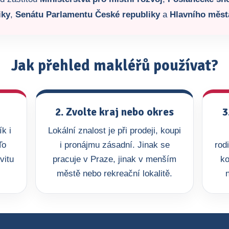
iky
,
Senátu Parlamentu České republiky
a
Hlavního měst
Jak přehled makléřů používat?
2. Zvolte kraj nebo okres
3
k i
Lokální znalost je při prodeji, koupi
To
i pronájmu zásadní. Jinak se
rod
vitu
pracuje v Praze, jinak v menším
ko
městě nebo rekreační lokalitě.